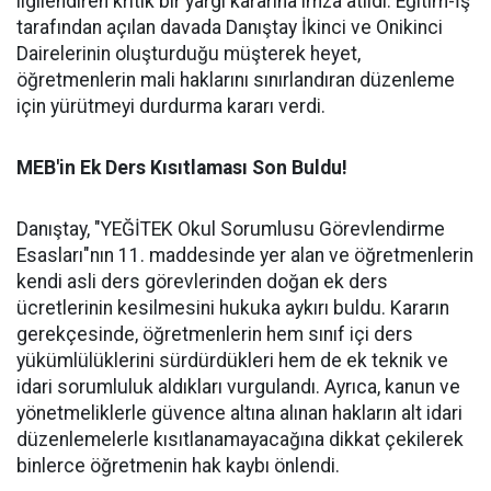
ilgilendiren kritik bir yargı kararına imza atıldı. Eğitim-İş
tarafından açılan davada Danıştay İkinci ve Onikinci
Dairelerinin oluşturduğu müşterek heyet,
öğretmenlerin mali haklarını sınırlandıran düzenleme
için yürütmeyi durdurma kararı verdi.
MEB'in Ek Ders Kısıtlaması Son Buldu!
Danıştay, "YEĞİTEK Okul Sorumlusu Görevlendirme
Esasları"nın 11. maddesinde yer alan ve öğretmenlerin
kendi asli ders görevlerinden doğan ek ders
ücretlerinin kesilmesini hukuka aykırı buldu. Kararın
gerekçesinde, öğretmenlerin hem sınıf içi ders
yükümlülüklerini sürdürdükleri hem de ek teknik ve
idari sorumluluk aldıkları vurgulandı. Ayrıca, kanun ve
yönetmeliklerle güvence altına alınan hakların alt idari
düzenlemelerle kısıtlanamayacağına dikkat çekilerek
binlerce öğretmenin hak kaybı önlendi.