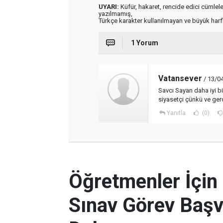
UYARI:
Küfür, hakaret, rencide edici cümleler 
yazılmamış,
Türkçe karakter kullanılmayan ve büyük har
1 Yorum
Vatansever
/ 13/0
Savcı Sayan daha iyi bi
siyasetçi çünkü ve ge
Yanıtla
(0)
Öğretmenler İçin
Sınav Görev Başv