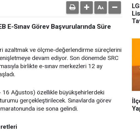
LG
Li
Ta
EB E-Sınav Görev Başvurularında Süre
leri azaltmak ve ölçme-değerlendirme süreçlerini
 genişletmeye devam ediyor. Son dönemde SRC
masıyla birlikte e-sınav merkezleri 12 ay
şladı.
16 Ağustos) özellikle büyükşehirlerdeki
turumu gerçekleştirilecek. Sınavlarda görev
İl
Ya
 maratonunda ise sona gelindi.
retleri