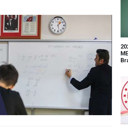
20
ME
Br