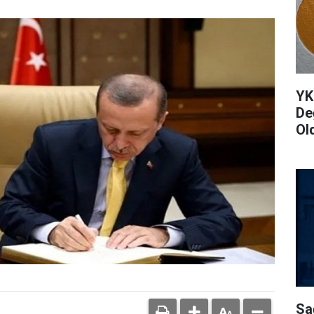
YK
De
Ol
Sa