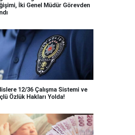
ğişimi, İki Genel Müdür Görevden
ndı
lislere 12/36 Çalışma Sistemi ve
çlü Özlük Hakları Yolda!