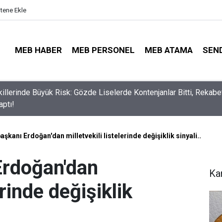
itene Ekle
MEB HABER
MEB PERSONEL
MEB ATAMA
SEN
lli Eğitim Müdürü Ataması Yapıldı
kanı Erdoğan'dan milletvekili listelerinde değişiklik sinyali..
rdoğan'dan
Ka
erinde değişiklik