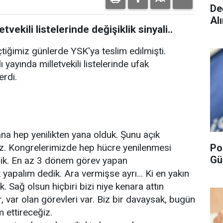
De
Alı
ekili listelerinde değişiklik sinyali..
eçtiğimiz günlerde YSK'ya teslim edilmişti.
yayında milletvekili listelerinde ufak
erdi.
na hep yenilikten yana olduk. Şunu açık
Po
liz. Kongrelerimizde hep hücre yenilenmesi
Gü
dik. En az 3 dönem görev yapan
k yapalım dedik. Ara vermişse ayrı… Ki en yakın
. Sağ olsun hiçbiri bizi niye kenara attın
r, var olan görevleri var. Biz bir davaysak, bugün
 ettireceğiz.