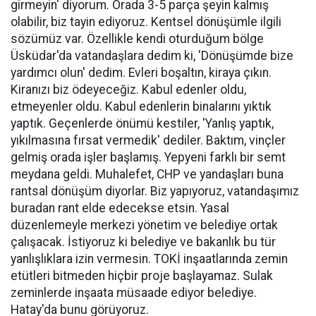
girmeyin' diyorum. Orada 3-5 parça şeyin kalmış
olabilir, biz tayin ediyoruz. Kentsel dönüşümle ilgili
sözümüz var. Özellikle kendi oturduğum bölge
Üsküdar'da vatandaşlara dedim ki, 'Dönüşümde bize
yardımcı olun' dedim. Evleri boşaltın, kiraya çıkın.
Kiranızı biz ödeyeceğiz. Kabul edenler oldu,
etmeyenler oldu. Kabul edenlerin binalarını yıktık
yaptık. Geçenlerde önümü kestiler, 'Yanlış yaptık,
yıkılmasına fırsat vermedik' dediler. Baktım, vinçler
gelmiş orada işler başlamış. Yepyeni farklı bir semt
meydana geldi. Muhalefet, CHP ve yandaşları buna
rantsal dönüşüm diyorlar. Biz yapıyoruz, vatandaşımız
buradan rant elde edecekse etsin. Yasal
düzenlemeyle merkezi yönetim ve belediye ortak
çalışacak. İstiyoruz ki belediye ve bakanlık bu tür
yanlışlıklara izin vermesin. TOKİ inşaatlarında zemin
etütleri bitmeden hiçbir proje başlayamaz. Sulak
zeminlerde inşaata müsaade ediyor belediye.
Hatay'da bunu görüyoruz.