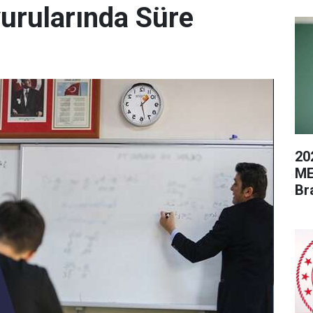
urularında Süre
20
ME
Br