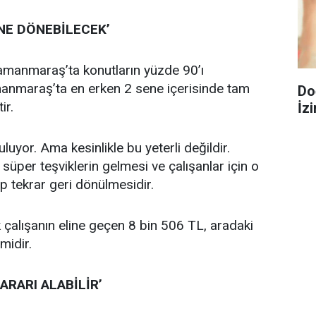
İNE DÖNEBİLECEK’
ramanmaraş’ta konutların yüzde 90’ı
manmaraş’ta en erken 2 sene içerisinde tam
Do
ir.
İzi
uluyor. Ama kesinlikle bu yeterli değildir.
süper teşviklerin gelmesi ve çalışanlar için o
ip tekrar geri dönülmesidir.
k çalışanın eline geçen 8 bin 506 TL, aradaki
midir.
ARARI ALABİLİR’