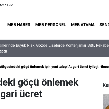
itene Ekle
MEB HABER
MEB PERSONEL
MEB ATAMA
SEN
illerinde Büyük Risk: Gözde Liselerde Kontenjanlar Bitti, Rekabe
aptı!
lgesindeki göçü önlemek için yeni talep! Asgari ücret iyileştirilec
deki göçü önlemek
Ka
sgari ücret