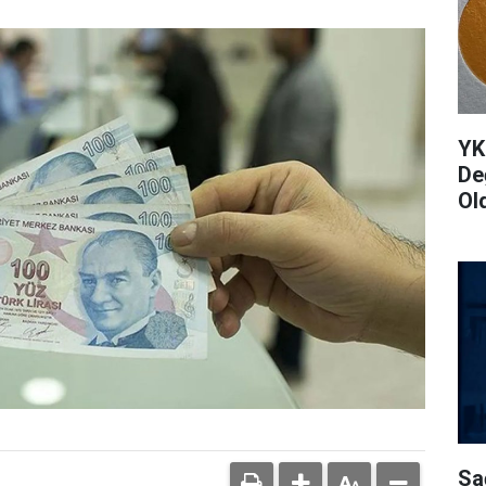
YK
De
Ol
Sa