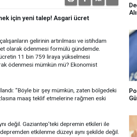
De
Alı
k için yeni talep! Asgari ücret
ışanların gelirinin artırılması ve istihdam
 ücret olarak ödenmesi formülü gündemde.
ücretin 11 bin 759 liraya yükselmesi
olarak ödenmesi mümkün mü? Ekonomist
llandı: “Böyle bir şey mümkün, zaten bölgedeki
Po
Gü
zlasına maaş teklif etmelerine rağmen eski
ı değil. Gaziantep’teki depremin etkileri ile
epremden etkilenme düzeyi aynı şekilde değil.