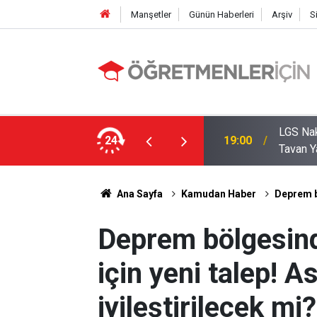
Manşetler
Günün Haberleri
Arşiv
S
LGS Nak
e MEB’in En Çok Öğretmen Aradığı 15 Branş!
24
19:00
Tavan Y
Ana Sayfa
Kamudan Haber
Deprem bö
Deprem bölgesin
için yeni talep! A
iyileştirilecek mi?