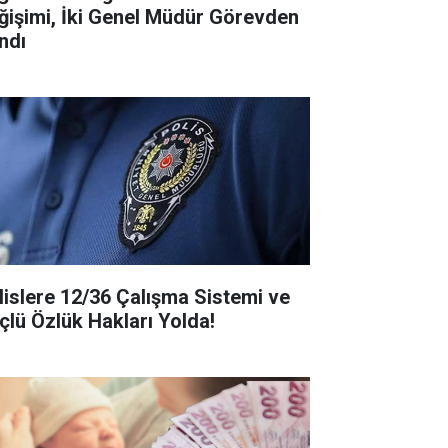
ğişimi, İki Genel Müdür Görevden
ndı
lislere 12/36 Çalışma Sistemi ve
çlü Özlük Hakları Yolda!