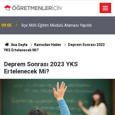
MEB e-Kayıt Sonuçları e-Devlet'te: İşte Sorgulama
19:00
Ekranı ve Nakil Detayları
Ana Sayfa
Kamudan Haber
Deprem Sonrası 2023
YKS Ertelenecek Mi?
Deprem Sonrası 2023 YKS
Ertelenecek Mi?