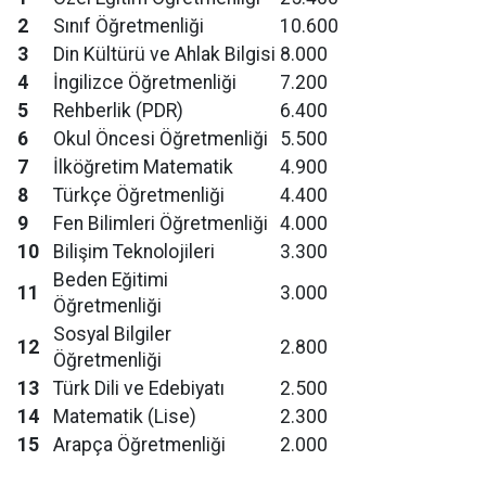
2
Sınıf Öğretmenliği
10.600
3
Din Kültürü ve Ahlak Bilgisi
8.000
4
İngilizce Öğretmenliği
7.200
5
Rehberlik (PDR)
6.400
6
Okul Öncesi Öğretmenliği
5.500
7
İlköğretim Matematik
4.900
8
Türkçe Öğretmenliği
4.400
9
Fen Bilimleri Öğretmenliği
4.000
10
Bilişim Teknolojileri
3.300
Beden Eğitimi
11
3.000
Öğretmenliği
Sosyal Bilgiler
12
2.800
Öğretmenliği
13
Türk Dili ve Edebiyatı
2.500
14
Matematik (Lise)
2.300
15
Arapça Öğretmenliği
2.000