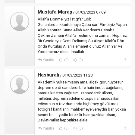
Mustafa Maraş
/ 01/03/2023 07:09
Allah'a Donmeliyiz İstigfar Edib
Gunahlardankkurtulmaya Çaba sarf Etmeliyiz Yapan
Allah Yaptıran Ginne Allah Kendimizi Hesaba
Çekme Zamanı Allah'a Teslim olma zamanı Hepimiz
Bir Gemideyiz Gemi Delinmiş Su Alıyor Allah'a Dön
Onda Kurtuluş Allah'a emanet olunuz Allah Yar Ve
Yardımcımız olsun İnşallah
Yanıtla
(0)
(0)
Hasburalı
/ 01/03/2023 11:28
Akademik yükselmişsin ama, alçak görünüyorsun
deprem derdi can derdi bire hain imdat çağrılarını,
namus kirleten çağrısımı zannederek ülkeni,
milletini, depremzedeleri oruspu namussuz ilan
ediyorsun o toz dumanda hiçbirşey gözükmez
fotoğraf kanıtlarını mahkemeye vereydin bari yoksa
senmi bi...... yedin bire kör hain yazıklar olsun,
Devlet-millet hepbirlikte elele
Yanıtla
(0)
(0)