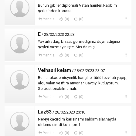
Bunun gibiler diplomalı Vatan hainleri.Rabbim
şerlerinden korusun.
Yanıtla
(0)
(0)
E
/ 28/02/2023 22:58
Yav arkadaş, bizzat görmediğiniz duymadığınız
şeyleri yazmayın işte. Mış da mış.
Yanıtla
(0)
(0)
Velhasıl kelam
/ 28/02/2023 23:07
Bunlar akademisyenlik hariç her türlü tezviratı yapıp,
algı, yalan ve iftira atıyorlar. Savcıyı kutluyorum.
Serbest bırakılmamalı.
Yanıtla
(0)
(0)
Laz53
/ 28/02/2023 23:10
Nereyi kacirdim karisinami saldirmislar.hayda
oldumu simdi koca prof
Yanıtla
(0)
(0)