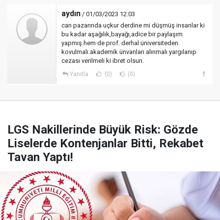
aydın
/ 01/03/2023 12:03
can pazarında uçkur derdine mi düşmüş insanlar ki
bu kadar aşağılık,bayağı,adice bir paylaşım
yapmış.hem de prof. derhal üniversiteden
kovulmalı.akademik ünvanları alınmalı yargılanıp
cezası verilmeli ki ibret olsun.
Yanıtla
(0)
(0)
LGS Nakillerinde Büyük Risk: Gözde
Liselerde Kontenjanlar Bitti, Rekabet
Tavan Yaptı!