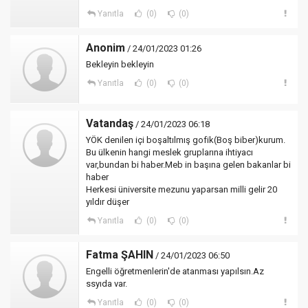
Yanıtla
(0)
(0)
Anonim
/ 24/01/2023 01:26
Bekleyin bekleyin
Yanıtla
(0)
(0)
Vatandaş
/ 24/01/2023 06:18
YÖK denilen içi boşaltılmış gofik(Boş biber)kurum.
Bu ülkenin hangi meslek gruplarına ihtiyacı
var,bundan bi haber.Meb in başına gelen bakanlar bi
haber
Herkesi üniversite mezunu yaparsan milli gelir 20
yıldır düşer
Yanıtla
(0)
(0)
Fatma ŞAHIN
/ 24/01/2023 06:50
Engelli öğretmenlerin'de atanması yapılsın.Az
ssyıda var.
Yanıtla
(0)
(0)