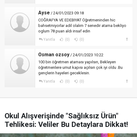
Ayse
/ 24/01/2023 09:18
COĞRAFYA VE EDEBIYAT Öğretmeninden hic
bahsetmiyorlar adil olalım 7 senedir atama bekliyo
oglum 78 puan aldı insaf edin
Yanıtla
(0)
(0)
Osman ozsoy
/ 24/01/2023 10:22
100 bin öğretmen ataması yapılsın, Bekleyen
öğretmenlere umut kapısı açılsın çok iyi oldu .Bu
gençlerin hayeleri geceklesin.
Yanıtla
(0)
(0)
Okul Alışverişinde "Sağlıksız Ürün"
Tehlikesi: Veliler Bu Detaylara Dikkat!