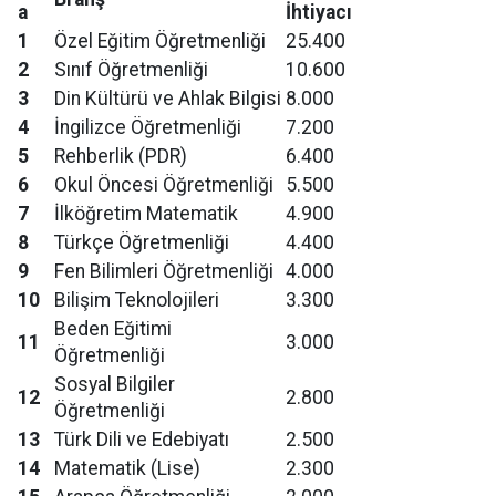
a
İhtiyacı
1
Özel Eğitim Öğretmenliği
25.400
2
Sınıf Öğretmenliği
10.600
3
Din Kültürü ve Ahlak Bilgisi
8.000
4
İngilizce Öğretmenliği
7.200
5
Rehberlik (PDR)
6.400
6
Okul Öncesi Öğretmenliği
5.500
7
İlköğretim Matematik
4.900
8
Türkçe Öğretmenliği
4.400
9
Fen Bilimleri Öğretmenliği
4.000
10
Bilişim Teknolojileri
3.300
Beden Eğitimi
11
3.000
Öğretmenliği
Sosyal Bilgiler
12
2.800
Öğretmenliği
13
Türk Dili ve Edebiyatı
2.500
14
Matematik (Lise)
2.300