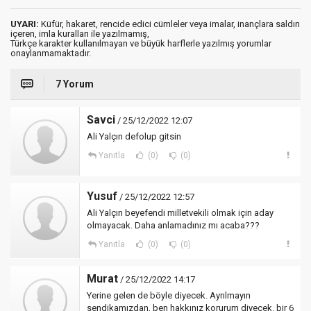
UYARI:
Küfür, hakaret, rencide edici cümleler veya imalar, inançlara saldırı
içeren, imla kuralları ile yazılmamış,
Türkçe karakter kullanılmayan ve büyük harflerle yazılmış yorumlar
onaylanmamaktadır.
7 Yorum
Savci
/ 25/12/2022 12:07
Ali Yalçın defolup gitsin
Yanıtla
(0)
(0)
Yusuf
/ 25/12/2022 12:57
Ali Yalçın beyefendi milletvekili olmak için aday
olmayacak. Daha anlamadınız mı acaba???
Yanıtla
(0)
(0)
Murat
/ 25/12/2022 14:17
Yerine gelen de böyle diyecek. Ayrılmayın
sendikamızdan, ben hakkınız korurum diyecek. bir 6