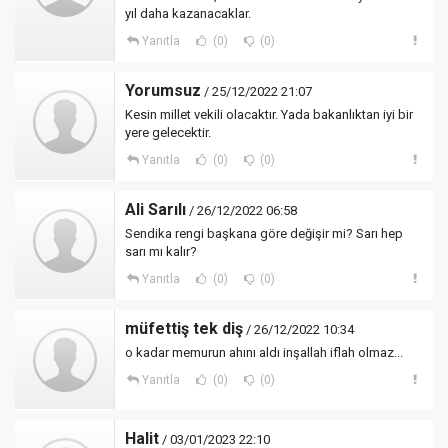
yıl daha kazanacaklar.
Yanıtla
(0)
(0)
Yorumsuz
/ 25/12/2022 21:07
Kesin millet vekili olacaktır. Yada bakanlıktan iyi bir
yere gelecektir.
Yanıtla
(0)
(0)
Ali Sarılı
/ 26/12/2022 06:58
Sendika rengi başkana göre değişir mi? Sarı hep
sarı mı kalır?
Yanıtla
(0)
(0)
müfettiş tek diş
/ 26/12/2022 10:34
o kadar memurun ahını aldı inşallah iflah olmaz...
Yanıtla
(0)
(0)
Halit
/ 03/01/2023 22:10