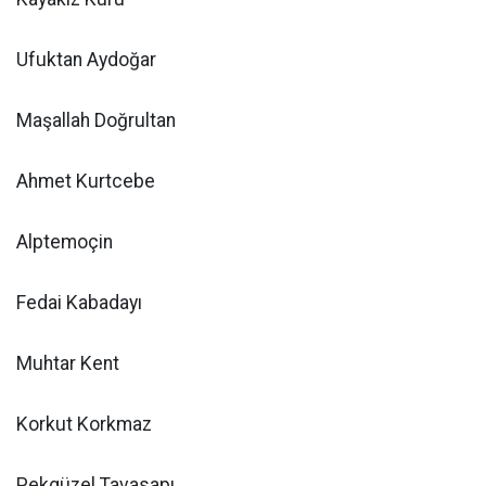
Ufuktan Aydoğar
Maşallah Doğrultan
Ahmet Kurtcebe
Alptemoçin
Fedai Kabadayı
Muhtar Kent
Korkut Korkmaz
Pekgüzel Tavasapı