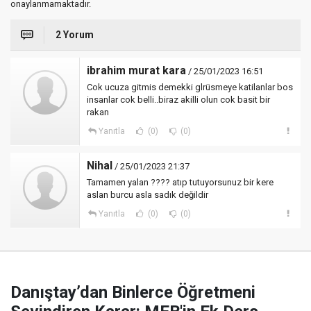
onaylanmamaktadır.
2 Yorum
ibrahim murat kara
/ 25/01/2023 16:51
Cok ucuza gitmis demekki glrüsmeye katilanlar bos
insanlar cok belli..biraz akilli olun cok basit bir
rakan
Yanıtla
(0)
(0)
Nihal
/ 25/01/2023 21:37
Tamamen yalan ???? atıp tutuyorsunuz bir kere
aslan burcu asla sadık değildir
Yanıtla
(0)
(0)
Danıştay’dan Binlerce Öğretmeni