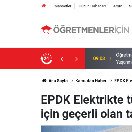
Manşetler
Günün Haberleri
Arşiv
S
12 İlde Norm Kadro Tıkanıklığı
Öğretme
24
19:02
Doluyo
Ana Sayfa
Kamudan Haber
EPDK Elek
EPDK Elektrikte 
için geçerli olan t