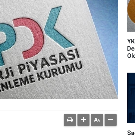
YK
De
Ol
Sa