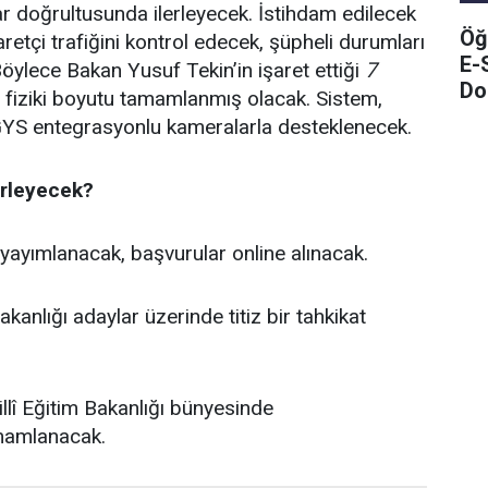
lar doğrultusunda ilerleyecek. İstihdam edilecek
Öğ
yaretçi trafiğini kontrol edecek, şüpheli durumları
E-
Böylece Bakan Yusuf Tekin’in işaret ettiği
7
Do
n fiziki boyutu tamamlanmış olacak. Sistem,
GYS entegrasyonlu kameralarla desteklenecek.
erleyecek?
yayımlanacak, başvurular online alınacak.
Bakanlığı adaylar üzerinde titiz bir tahkikat
llî Eğitim Bakanlığı bünyesinde
amamlanacak.