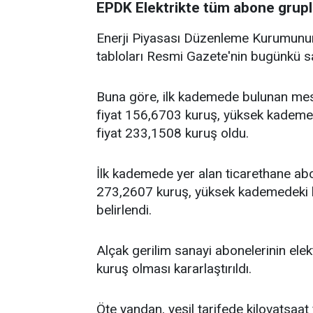
EPDK Elektrikte tüm abone grupları
Enerji Piyasası Düzenleme Kurumunun (
tabloları Resmi Gazete'nin bugünkü s
Buna göre, ilk kademede bulunan mesk
fiyat 156,6703 kuruş, yüksek kademede
fiyat 233,1508 kuruş oldu.
İlk kademede yer alan ticarethane abone
273,2607 kuruş, yüksek kademedeki k
belirlendi.
Alçak gerilim sanayi abonelerinin elek
kuruş olması kararlaştırıldı.
Öte yandan, yeşil tarifede kilovatsaat 