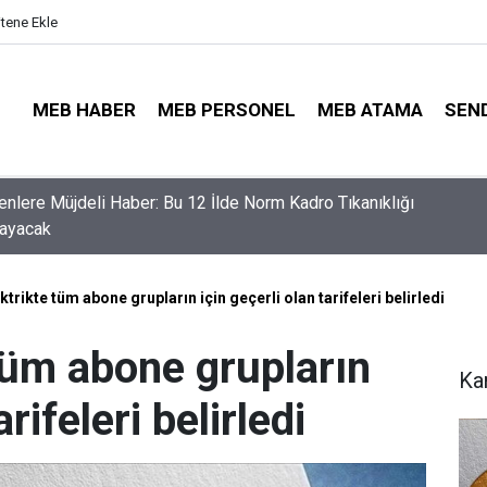
itene Ekle
MEB HABER
MEB PERSONEL
MEB ATAMA
SEN
nler İçin Son Saatler! MEB E-Sınav Görev Başvurularında Süre
r
trikte tüm abone grupların için geçerli olan tarifeleri belirledi
tüm abone grupların
Ka
arifeleri belirledi