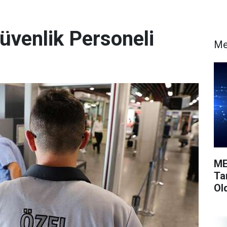
üvenlik Personeli
Me
ME
Ta
Ol