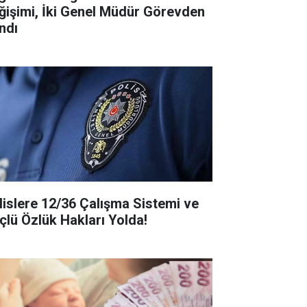
ğişimi, İki Genel Müdür Görevden
ndı
lislere 12/36 Çalışma Sistemi ve
çlü Özlük Hakları Yolda!