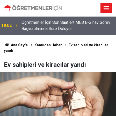
Öğretmenler İçin Son Saatler! MEB E-Sınav Görev
19:02
2026 Atama Sinyali Verildi: İşte MEB’in En Çok
Başvurularında Süre Doluyor
09:01
Öğretmen Aradığı 15 Branş!
Ana Sayfa
Kamudan Haber
Ev sahipleri ve kiracılar
yandı
Ev sahipleri ve kiracılar yandı