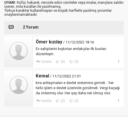
UYARI:
Küfür, hakaret, rencide edici cümleler veya imalar, inançlara saldırı
içeren, imla kuralları ile yazılmamış,
Türkçe karakter kullanılmayan ve büyük harflerle yazılmış yorumlar
onaylanmamaktadır.
2 Yorum
Ömer kızılay
/ 11/12/2022 18:16
Ev sahiplerini kışkırtan emlakçılar ilk bunları
düzenleyin .
Yanıtla
(0)
(0)
Kemal
/ 11/12/2022 21:01
kira antlaşmaları e devlet sistemine girmeli... her
türlü işlem e devlet üzerinde görülmeli. Vergi kaçağı
da önlenmiş olur. Her şey daha net olmuş olur.
Yanıtla
(0)
(0)