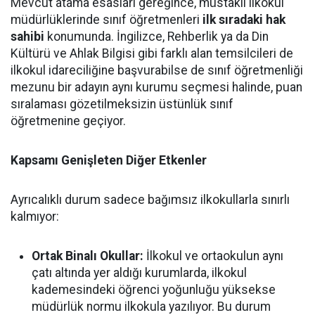
Mevcut atama esasları gereğince, müstakil ilkokul
müdürlüklerinde sınıf öğretmenleri
ilk sıradaki hak
sahibi
konumunda. İngilizce, Rehberlik ya da Din
Kültürü ve Ahlak Bilgisi gibi farklı alan temsilcileri de
ilkokul idareciliğine başvurabilse de sınıf öğretmenliği
mezunu bir adayın aynı kurumu seçmesi halinde, puan
sıralaması gözetilmeksizin üstünlük sınıf
öğretmenine geçiyor.
Kapsamı Genişleten Diğer Etkenler
Ayrıcalıklı durum sadece bağımsız ilkokullarla sınırlı
kalmıyor:
Ortak Binalı Okullar:
İlkokul ve ortaokulun aynı
çatı altında yer aldığı kurumlarda, ilkokul
kademesindeki öğrenci yoğunluğu yüksekse
müdürlük normu ilkokula yazılıyor. Bu durum