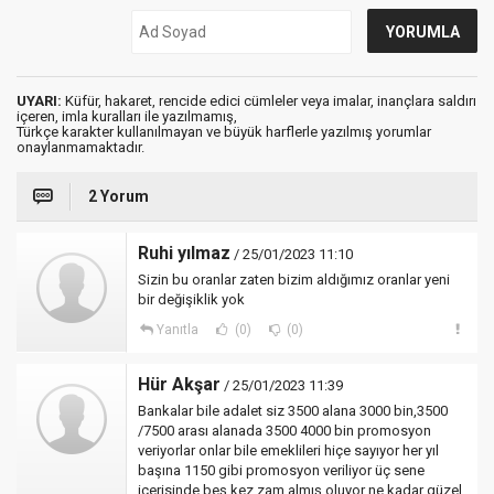
UYARI:
Küfür, hakaret, rencide edici cümleler veya imalar, inançlara saldırı
içeren, imla kuralları ile yazılmamış,
Türkçe karakter kullanılmayan ve büyük harflerle yazılmış yorumlar
onaylanmamaktadır.
2 Yorum
Ruhi yılmaz
/ 25/01/2023 11:10
Sizin bu oranlar zaten bizim aldığımız oranlar yeni
bir değişiklik yok
Yanıtla
(0)
(0)
Hür Akşar
/ 25/01/2023 11:39
Bankalar bile adalet siz 3500 alana 3000 bin,3500
/7500 arası alanada 3500 4000 bin promosyon
veriyorlar onlar bile emeklileri hiçe sayıyor her yıl
başına 1150 gibi promosyon veriliyor üç sene
içerisinde beş kez zam almış oluyor ne kadar güzel