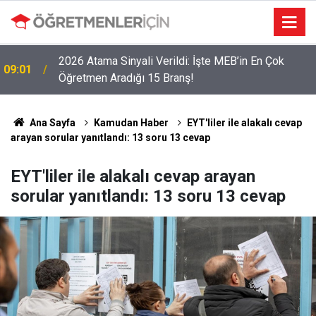
LGS Nakillerinde Büyük Risk: Gözde Liselerde
19:00
Kontenjanlar Bitti, Rekabet Tavan Yaptı!
Ana Sayfa
Kamudan Haber
EYT'liler ile alakalı cevap
arayan sorular yanıtlandı: 13 soru 13 cevap
EYT'liler ile alakalı cevap arayan
sorular yanıtlandı: 13 soru 13 cevap