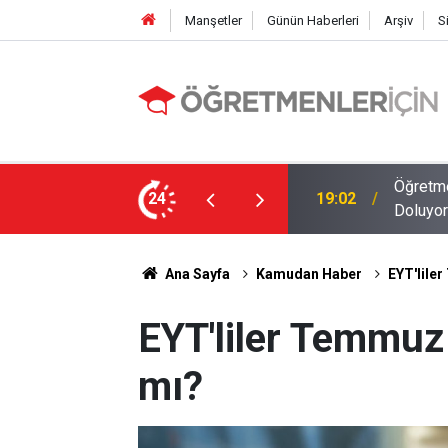
Manşetler
Günün Haberleri
Arşiv
S
MEB E-Sınav Görev Başvurularında Süre
24
09:01
2026 At
Ana Sayfa
Kamudan Haber
EYT'lile
EYT'liler Temmuz
mı?