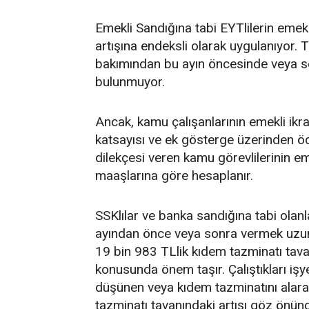
Emekli Sandığına tabi EYTlilerin eme
artışına endeksli olarak uygulanıyo
bakımından bu ayın öncesinde veya so
bulunmuyor.
Ancak, kamu çalışanlarının emekli ikr
katsayısı ve ek gösterge üzerinden öd
dilekçesi veren kamu görevlilerinin e
maaşlarına göre hesaplanır.
SSKlılar ve banka sandığına tabi olan
ayından önce veya sonra vermek uzun s
19 bin 983 TLlik kıdem tazminatı tava
konusunda önem taşır. Çalıştıkları işy
düşünen veya kıdem tazminatını alarak
tazminatı tavanındaki artışı göz önün