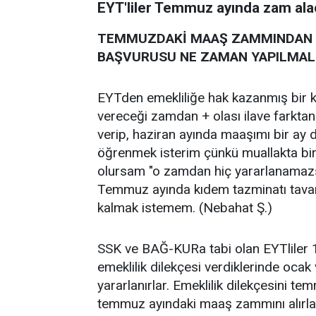
EYT'liler Temmuz ayında zam ala
TEMMUZDAKİ MAAŞ ZAMMINDAN Y
BAŞVURUSU NE ZAMAN YAPILMAL
EYTden emekliliğe hak kazanmış bir 
vereceği zamdan + olası ilave farktan
verip, haziran ayında maaşımı bir ay
öğrenmek isterim çünkü muallakta bir
olursam "o zamdan hiç yararlanamazsın
Temmuz ayında kıdem tazminatı tava
kalmak istemem. (Nebahat Ş.)
SSK ve BAĞ-KURa tabi olan EYTliler 1
emeklilik dilekçesi verdiklerinde o
yararlanırlar. Emeklilik dilekçesini 
temmuz ayındaki maaş zammını alırla