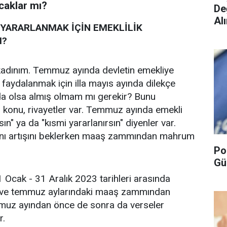
caklar mı?
De
Alı
ARARLANMAK İÇİN EMEKLİLİK
I?
kadınım. Temmuz ayında devletin emekliye
 faydalanmak için illa mayıs ayında dilekçe
 da olsa almış olmam mı gerekir? Bunu
 konu, rivayetler var. Temmuz ayında emekli
" ya da "kısmi yararlanırsın" diyenler var.
nı artışını beklerken maaş zammından mahrum
Po
Gü
 Ocak - 31 Aralık 2023 tarihleri arasında
cak ve temmuz aylarındaki maaş zammından
temmuz ayından önce de sonra da verseler
r.