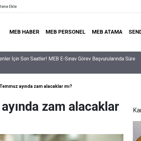
itene Ekle
MEB HABER
MEB PERSONEL
MEB ATAMA
SEN
ama Sinyali Verildi: İşte MEB’in En Çok Öğretmen Aradığı 15 Bra
r Temmuz ayında zam alacaklar mı?
 ayında zam alacaklar
Ka