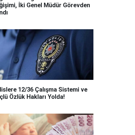
ğişimi, İki Genel Müdür Görevden
ndı
lislere 12/36 Çalışma Sistemi ve
çlü Özlük Hakları Yolda!