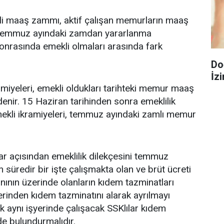
kli maaş zammı, aktif çalışan memurların maaş
r. Temmuz ayındaki zamdan yararlanma
nrasında emekli olmaları arasında fark
Do
İzi
amiyeleri, emekli oldukları tarihteki memur maaş
enir. 15 Haziran tarihinden sonra emeklilik
mekli ikramiyeleri, temmuz ayındaki zamlı memur
lar açısından emeklilik dilekçesini temmuz
üredir bir işte çalışmakta olan ve brüt ücreti
nının üzerinde olanların kıdem tazminatları
erinden kıdem tazminatını alarak ayrılmayı
 aynı işyerinde çalışacak SSKlılar kıdem
de bulundurmalıdır.