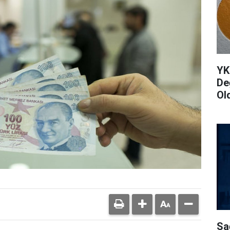
YK
De
Ol
Sa