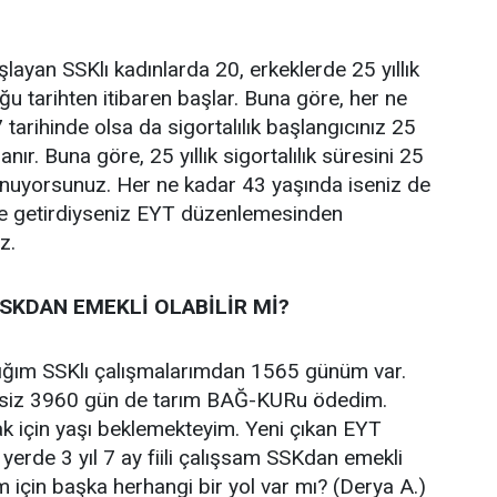
ayan SSKlı kadınlarda 20, erkeklerde 25 yıllık
uğu tarihten itibaren başlar. Buna göre, her ne
tarihinde olsa da sigortalılık başlangıcınız 25
ır. Buna göre, 25 yıllık sigortalılık süresini 25
nuyorsunuz. Her ne kadar 43 yaşında iseniz de
e getirdiyseniz EYT düzenlemesinden
z.
SSKDAN EMEKLİ OLABİLİR Mİ?
ğım SSKlı çalışmalarımdan 1565 günüm var.
ntisiz 3960 gün de tarım BAĞ-KURu ödedim.
 için yaşı beklemekteyim. Yeni çıkan EYT
yerde 3 yıl 7 ay fiili çalışsam SSKdan emekli
m için başka herhangi bir yol var mı? (Derya A.)