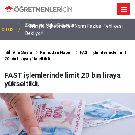
4 Branşta Öğretmenleri Norm Fazlası Tehlikesi
09:02
Bekliyor!
Ana Sayfa
Kamudan Haber
FAST işlemlerinde limit
20 bin liraya yükseltildi.
FAST işlemlerinde limit 20 bin liraya
yükseltildi.