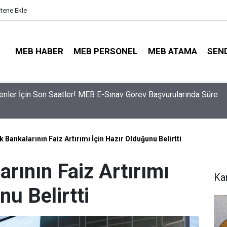
itene Ekle
MEB HABER
MEB PERSONEL
MEB ATAMA
SEN
ama Sinyali Verildi: İşte MEB’in En Çok Öğretmen Aradığı 15 Bra
k Bankalarının Faiz Artırımı İçin Hazır Olduğunu Belirtti
arının Faiz Artırımı
Ka
nu Belirtti