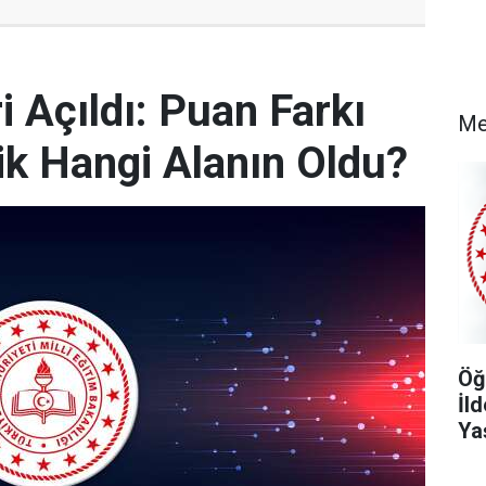
 Açıldı: Puan Farkı
Me
k Hangi Alanın Oldu?
Öğ
İl
Ya