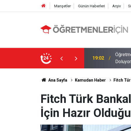
Manşetler
Günün Haberleri
Arşiv
S
MEB E-Sınav Görev Başvurularında Süre
24
09:01
2026 At
Ana Sayfa
Kamudan Haber
Fitch Tür
Fitch Türk Bankal
İçin Hazır Olduğu