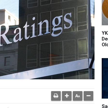
YK
De
Ol
Sa