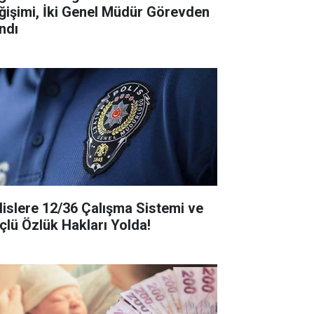
ğişimi, İki Genel Müdür Görevden
ndı
lislere 12/36 Çalışma Sistemi ve
çlü Özlük Hakları Yolda!