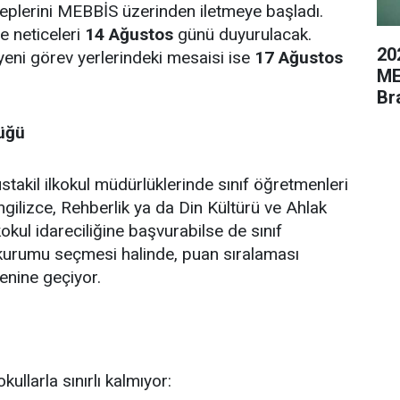
leplerini MEBBİS üzerinden iletmeye başladı.
e neticeleri
14 Ağustos
günü duyurulacak.
20
yeni görev yerlerindeki mesaisi ise
17 Ağustos
ME
Br
lüğü
akil ilkokul müdürlüklerinde sınıf öğretmenleri
ilizce, Rehberlik ya da Din Kültürü ve Ahlak
ilkokul idareciliğine başvurabilse de sınıf
kurumu seçmesi halinde, puan sıralaması
enine geçiyor.
ullarla sınırlı kalmıyor: