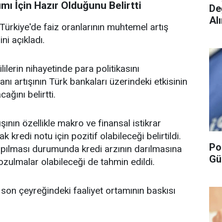
ımı İçin Hazır Olduğunu Belirtti
De
Alı
Türkiye'de faiz oranlarının muhtemel artış
ni açıkladı.
ilerin nihayetinde para politikasını
nı artışının Türk bankaları üzerindeki etkisinin
ağını belirtti.
şının özellikle makro ve finansal istikrar
k kredi notu için pozitif olabileceği belirtildi.
Po
 yapılması durumunda kredi arzının darılmasına
Gü
bozulmalar olabileceği de tahmin edildi.
 son çeyreğindeki faaliyet ortamının baskısı