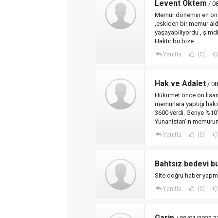
Levent Öktem
/ 0
Memur dönemin en onurs
,eskiden bir memur ald
yaşayabiliyordu , şimdi
Haktır bu bize
Yanıtla
(0)
Hak ve Adalet
/ 08
Hükümet önce ön lisans
memurlara yaptığı haksı
3600 verdi. Geriye %10'
Yunanistan'ın memuru
Yanıtla
(0)
Bahtsız bedevi bus
Site doğru haber yapmıyo
Yanıtla
(0)
Garip