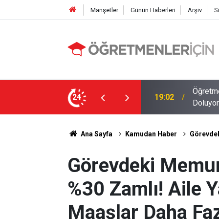
Manşetler
Günün Haberleri
Arşiv
S
MEB E-Sınav Görev Başvurularında Süre
24
09:01
2026 At
Ana Sayfa
Kamudan Haber
Görevdek
Görevdeki Memur
%30 Zamlı! Aile 
Maaşlar Daha Faz