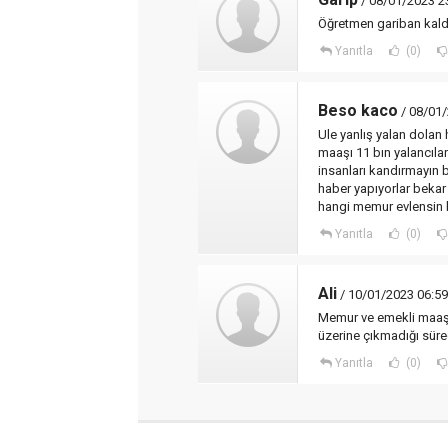
/ 08/01/2023 2
Öğretmen gariban kaldı
Yanıtla
(0)
Beso kaco
/ 08/01/
Ule yanlış yalan dolan
maaşı 11 bın yalancıl
insanları kandırmayın 
haber yapıyorlar beka
hangi memur evlensin
Yanıtla
(0)
Ali
/ 10/01/2023 06:59
Memur ve emekli maaşla
üzerine çıkmadığı süre
Yanıtla
(0)