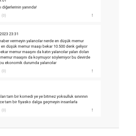
3:01
 diğerlerinin yanında!
(0)
2023 23:31
 haber vermeyin yalancılar nerde en düşük memur
ar en düşük memur maaşı bekar 10.500 denk geliyor
bekar memur maaşını da katın yalancılar yalan dolan
r memur maaşını da koymuyor söylemiyor bu devirde
 bu ekonomik durumda yalancılar
(0)
rı tam bir komedi ye ye bitmez yoksulluk sınırının
ce tam bir fiyasko dalga geçmeyin insanlarla
(0)