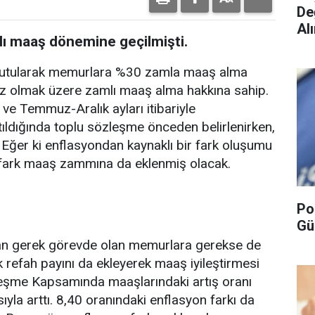
De
Alı
lı maaş dönemine geçilmişti.
tutularak memurlara %30 zamla maaş alma
kez olmak üzere zamlı maaş alma hakkına sahip.
e Temmuz-Aralık ayları itibariyle
ıldığında toplu sözleşme önceden belirlenirken,
. Eğer ki enflasyondan kaynaklı bir fark oluşumu
n fark maaş zammına da eklenmiş olacak.
Po
Gü
n gerek görevde olan memurlara gerekse de
k refah payını da ekleyerek maaş iyileştirmesi
eşme Kapsamında maaşlarındaki artış oranı
yla arttı. 8,40 oranındaki enflasyon farkı da