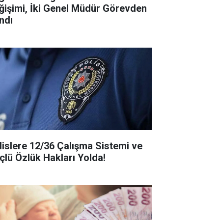
ğişimi, İki Genel Müdür Görevden
ndı
lislere 12/36 Çalışma Sistemi ve
çlü Özlük Hakları Yolda!