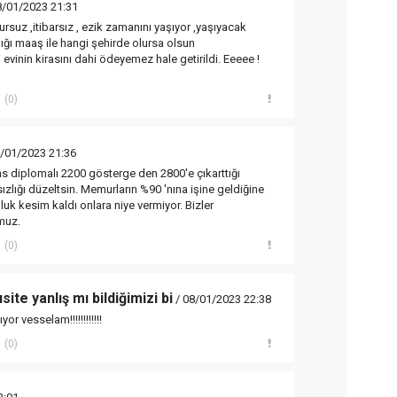
8/01/2023 21:31
uz ,itibarsız , ezik zamanını yaşıyor ,yaşıyacak
ığı maaş ile hangi şehirde olursa olsun
 evinin kirasını dahi ödeyemez hale getirildi. Eeeee !
(0)
/01/2023 21:36
 diplomalı 2200 gösterge den 2800'e çıkarttığı
zlığı düzeltsin. Memurların %90 'nına işine geldiğine
luk kesim kaldı onlara niye vermiyor. Bizler
muz.
(0)
ite yanlış mı bildiğimizi bi
/ 08/01/2023 22:38
r vesselam!!!!!!!!!!!!
(0)