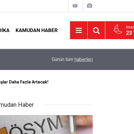
İsta
DIKA
KAMUDAN HABER
23 
LGS Nakillerinde Büyük Risk: Gözde Liselerde Ko
nş!
19:00
Günün tüm
haberleri
Tavan Yaptı!
şlar Daha Fazla Artacak!
mudan Haber