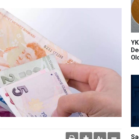
YK
De
Ol
Sa