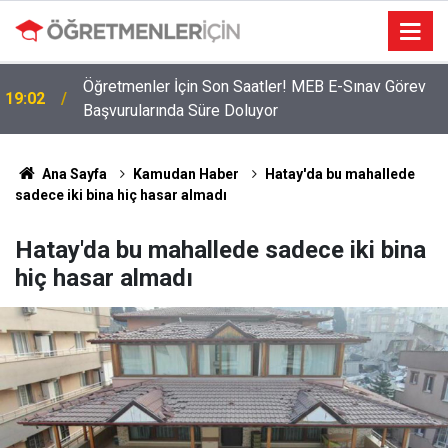
Öğretmenler İçin Son Saatler! MEB E-Sınav Görev
19:02
Başvurularında Süre Doluyor
2026 Atama Sinyali Verildi: İşte MEB’in En Çok
09:01
Öğretmen Aradığı 15 Branş!
Ana Sayfa
Kamudan Haber
Hatay'da bu mahallede
sadece iki bina hiç hasar almadı
Hatay'da bu mahallede sadece iki bina
hiç hasar almadı