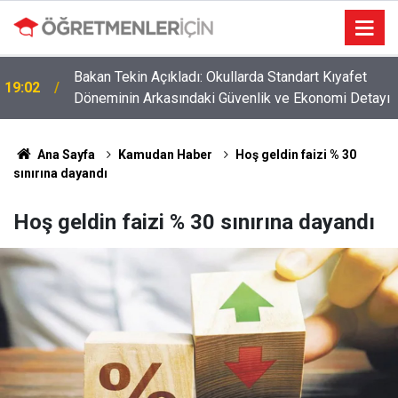
Okul Alışverişinde "Sağlıksız Ürün" Tehlikesi: Veliler
09:01
ı
Bu Detaylara Dikkat!
Ana Sayfa
Kamudan Haber
Hoş geldin faizi % 30
sınırına dayandı
Hoş geldin faizi % 30 sınırına dayandı