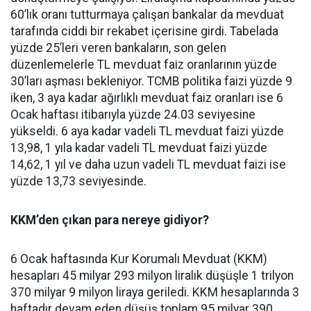
60’lık oranı tutturmaya çalışan bankalar da mevduat
tarafında ciddi bir rekabet içerisine girdi. Tabelada
yüzde 25’leri veren bankaların, son gelen
düzenlemelerle TL mevduat faiz oranlarının yüzde
30’ları aşması bekleniyor. TCMB politika faizi yüzde 9
iken, 3 aya kadar ağırlıklı mevduat faiz oranları ise 6
Ocak haftası itibarıyla yüzde 24.03 seviyesine
yükseldi. 6 aya kadar vadeli TL mevduat faizi yüzde
13,98, 1 yıla kadar vadeli TL mevduat faizi yüzde
14,62, 1 yıl ve daha uzun vadeli TL mevduat faizi ise
yüzde 13,73 seviyesinde.
KKM’den çıkan para nereye gidiyor?
6 Ocak haftasında Kur Korumalı Mevduat (KKM)
hesapları 45 milyar 293 milyon liralık düşüşle 1 trilyon
370 milyar 9 milyon liraya geriledi. KKM hesaplarında 3
haftadır devam eden düşüş toplam 95 milyar 390