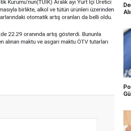
stik Kurumu’nun(TÜİK) Aralık ayı Yurt İçi Üretici
De
masıyla birlikte, alkol ve tütün ürünleri üzerinden
Alı
larındaki otomatik artış oranları da belli oldu.
üzde 22.29 oranında artış gösterdi. Bununla
nden alınan maktu ve asgari maktu ÖTV tutarları
Po
Gü