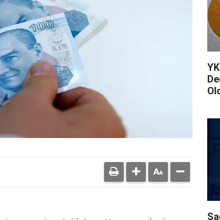
YK
De
Ol
Sa