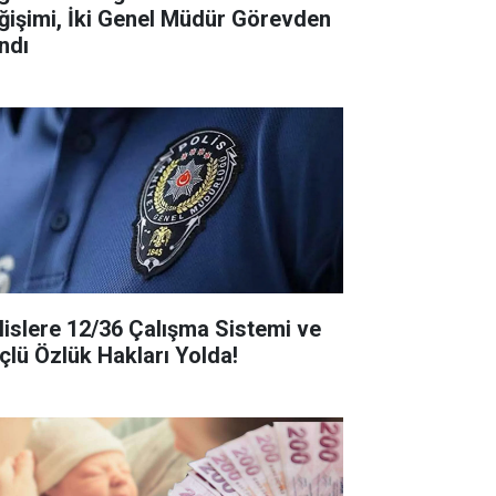
ğişimi, İki Genel Müdür Görevden
ndı
lislere 12/36 Çalışma Sistemi ve
çlü Özlük Hakları Yolda!