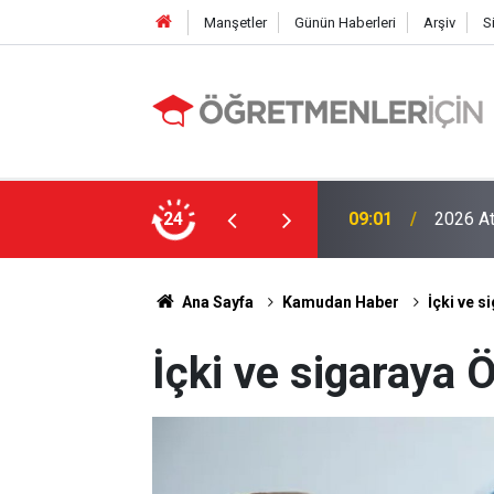
Manşetler
Günün Haberleri
Arşiv
S
09:01
2026 At
LGS Nak
24
19:00
Tavan Y
Ana Sayfa
Kamudan Haber
İçki ve 
İçki ve sigaraya