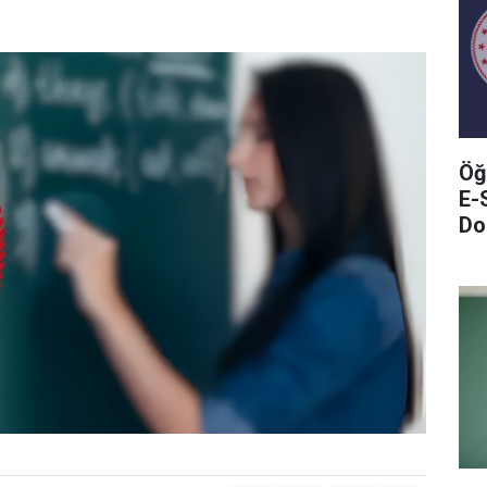
Öğ
E-
Do