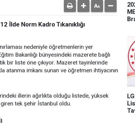
20
ME
Br
12 İlde Norm Kadro Tıkanıklığı
ınırlaması nedeniyle öğretmenlerin yer
li Eğitim Bakanlığı bünyesindeki mazerete bağlı
tik bir liste öne çıkıyor. Mazeret tayinlerinde
kla atanma imkanı sunan ve öğretmen ihtiyacının
eki illerin ağırlıkta olduğu listede, yüksek
LG
Li
iren tek şehir İstanbul oldu.
Ta
l