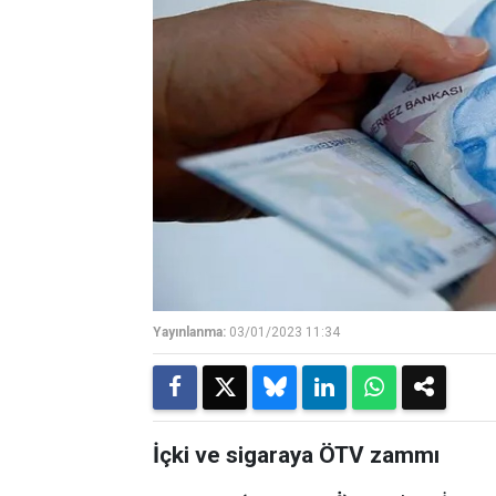
Yayınlanma:
03/01/2023 11:34
İçki ve sigaraya ÖTV zammı