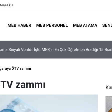
itene Ekle
MEB HABER
MEB PERSONEL
MEB ATAMA
SEN
ama Sinyali Verildi: İşte MEB’in En Çok Öğretmen Aradığı 15 Bran
illerinde Büyük Risk: Gözde Liselerde Kontenjanlar Bitti, Rekabe
aptı!
sigaraya ÖTV zammı
 ÖTV zammı
Ka