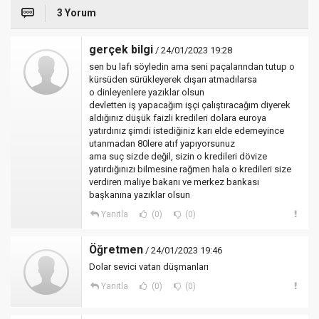
3 Yorum
gerçek bilgi
/ 24/01/2023 19:28
sen bu lafı söyledin ama seni paçalarından tutup o
kürsüden sürükleyerek dışarı atmadılarsa
o dinleyenlere yazıklar olsun
devletten iş yapacağım işçi çalıştıracağım diyerek
aldığınız düşük faizli kredileri dolara euroya
yatırdınız şimdi istediğiniz karı elde edemeyince
utanmadan 80lere atıf yapıyorsunuz
ama suç sizde değil, sizin o kredileri dövize
yatırdığınızı bilmesine rağmen hala o kredileri size
verdiren maliye bakanı ve merkez bankası
başkanına yazıklar olsun
Yanıtla
(0)
(0)
Öğretmen
/ 24/01/2023 19:46
Dolar sevici vatan düşmanları
Yanıtla
(0)
(0)