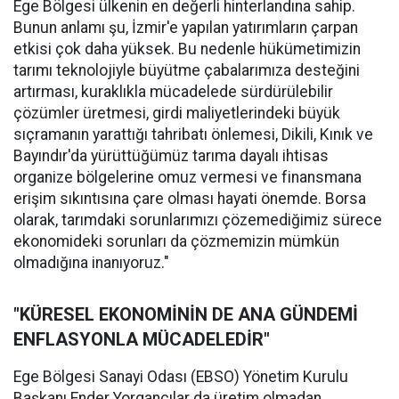
Ege Bölgesi ülkenin en değerli hinterlandına sahip.
Bunun anlamı şu, İzmir'e yapılan yatırımların çarpan
etkisi çok daha yüksek. Bu nedenle hükümetimizin
tarımı teknolojiyle büyütme çabalarımıza desteğini
artırması, kuraklıkla mücadelede sürdürülebilir
çözümler üretmesi, girdi maliyetlerindeki büyük
sıçramanın yarattığı tahribatı önlemesi, Dikili, Kınık ve
Bayındır'da yürüttüğümüz tarıma dayalı ihtisas
organize bölgelerine omuz vermesi ve finansmana
erişim sıkıntısına çare olması hayati önemde. Borsa
olarak, tarımdaki sorunlarımızı çözemediğimiz sürece
ekonomideki sorunları da çözmemizin mümkün
olmadığına inanıyoruz."
"KÜRESEL EKONOMİNİN DE ANA GÜNDEMİ
ENFLASYONLA MÜCADELEDİR"
Ege Bölgesi Sanayi Odası (EBSO) Yönetim Kurulu
Başkanı Ender Yorgancılar da üretim olmadan