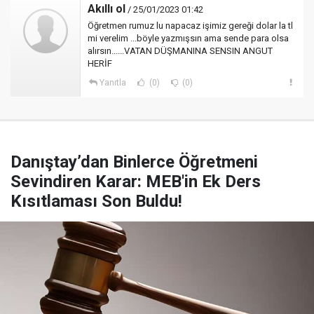
Akıllı ol
/ 25/01/2023 01:42
Öğretmen rumuz lu napacaz işimiz gereği dolar la tl
mi verelim ...böyle yazmışsın ama sende para olsa
alırsın......VATAN DÜŞMANINA SENSIN ANGUT
HERİF
Yanıtla
(0)
(0)
Danıştay’dan Binlerce Öğretmeni
Sevindiren Karar: MEB'in Ek Ders
Kısıtlaması Son Buldu!