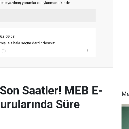
flerle yazılmış yorumlar onaylanmamaktadır.
023 09:58
kılmış, siz hala seçim derdindesiniz.
(0)
 Son Saatler! MEB E-
Me
urularında Süre