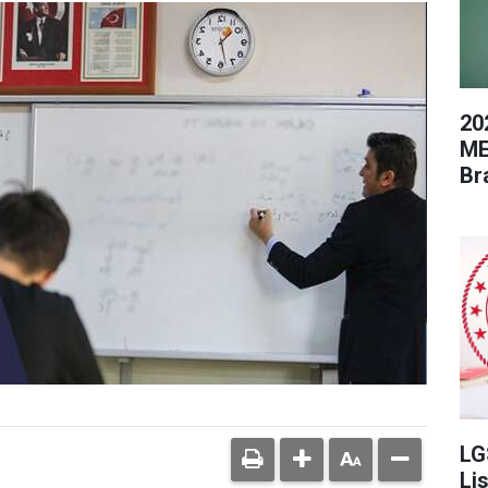
20
ME
Br
LG
Li