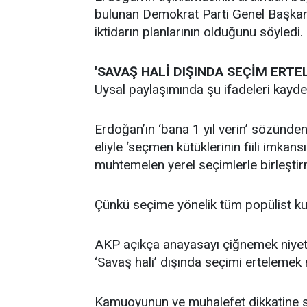
bulunan Demokrat Parti Genel Başkanı
iktidarın planlarının olduğunu söyledi.
'SAVAŞ HALİ DIŞINDA SEÇİM ERT
Uysal paylaşımında şu ifadeleri kaydet
Erdoğan’ın ‘bana 1 yıl verin’ sözünd
eliyle ‘seçmen kütüklerinin fiili imka
muhtemelen yerel seçimlerle birleşti
Çünkü seçime yönelik tüm popülist k
AKP açıkça anayasayı çiğnemek niyeti
‘Savaş hali’ dışında seçimi ertelemek
Kamuoyunun ve muhalefet dikkatine s