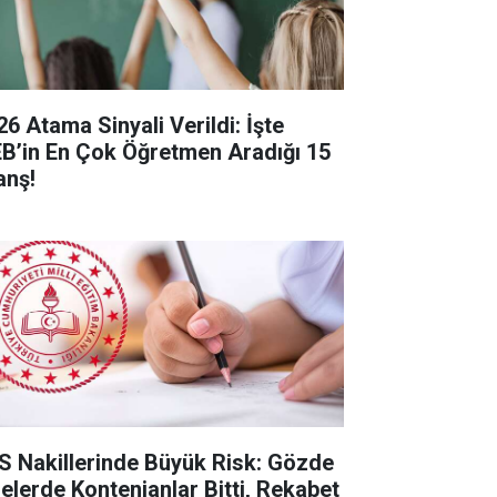
26 Atama Sinyali Verildi: İşte
B’in En Çok Öğretmen Aradığı 15
anş!
S Nakillerinde Büyük Risk: Gözde
selerde Kontenjanlar Bitti, Rekabet