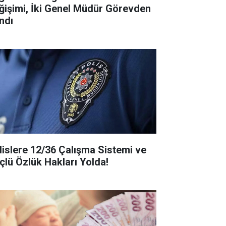
ğişimi, İki Genel Müdür Görevden
ndı
lislere 12/36 Çalışma Sistemi ve
çlü Özlük Hakları Yolda!