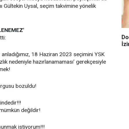
 Gültekin Uysal, seçim takvimine yönelik
ELENEMEZ'
Do
ti:
İzi
en anladığımız, 18 Haziran 2023 seçimini YSK
nsızlık nedeniyle hazırlanamaması’ gerekçesiyle
rmek!
urgusu bozuldu!
ndedir!!!
 mümkün değildir!
unmak istiyorum!!!