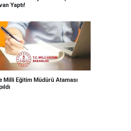
van Yaptı!
çe Milli Eğitim Müdürü Ataması
pıldı