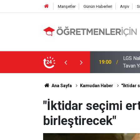
Manşetler
Günün Haberleri
Arşiv
S
zde Liselerde Kontenjanlar Bitti, Rekabet
24
09:05
İlçe Mi
Ana Sayfa
Kamudan Haber
"İktidar 
"İktidar seçimi er
birleştirecek"