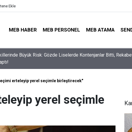
itene Ekle
MEB HABER
MEB PERSONEL
MEB ATAMA
SEN
lli Eğitim Müdürü Ataması Yapıldı
seçimi erteleyip yerel seçimle birleştirecek"
teleyip yerel seçimle
Ka