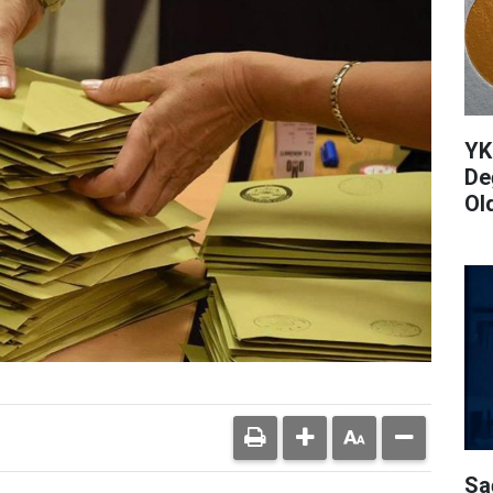
YK
De
Ol
Sa