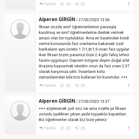
Yanıtla
(0)
(0)
Alperen GİRGİN
/ 27/02/2023 13:36
İlksan sözde sınıf öğretmenlerinin parasıyla
kurulmuş ve sınıf öğretmenlerine destek vermek
amaci olan bir topluluktur. Ama en basitinden kredi
verme konusunda faiz oranlarına bakarsak özel
bankaların aynı ücrete 1.7/1,8/1,9 civarı faiz uygular
iken İlksan bizim paramızı bize 2.4 gibi fahiş tefeci
faizini uyguluyor. Deprem bölgesi deyim doğal afet
ikrazina başvurmak istedim onun da faiz oranı 2.37
olarak karşımıza çıktı. İnsanların kötü
zamanlarından bile bizi kullanan bir kurumdur. +++
Yanıtla
(0)
(0)
Alperen GİRGİN
/ 27/02/2023 13:37
+++ söylenecek çok söz var ama özetle ya İlksan
zorunlu üyelikten çıksın yada topyekûn kapatılsın.
Biz öğretmenler olarak biz bize yeteriz
Yanıtla
(0)
(0)