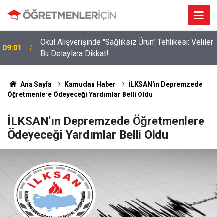
Okul Alışverişinde "Sağlıksız Ürün" Tehlikesi: Veliler
09:01
Bu Detaylara Dikkat!
Danıştay’dan Binlerce Öğretmeni Sevindiren Karar:
19:03
MEB'in Ek Ders Kısıtlaması Son Buldu!
Ana Sayfa
Kamudan Haber
İLKSAN'ın Depremzede
Öğretmenlere Ödeyeceği Yardımlar Belli Oldu
İLKSAN'ın Depremzede Öğretmenlere
Ödeyeceği Yardımlar Belli Oldu