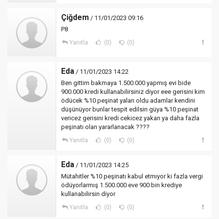
Çiğdem
/ 11/01/2023 09:16
P8
Yanıtla
(0)
(0)
Eda
/ 11/01/2023 14:22
Ben gittim bakmaya 1.500.000 yapmış evi bide
900.000 kredi kullanabilirsiniz diyor eee gerisini kim
ödücek %10 peşinat yalan oldu adamlar kendini
düşünüyor bunlar tespit edilsin güya %10 peşinat
vericez gerisini kredi cekicez yakan ya daha fazla
peşinatı olan yararlanacak ????
Yanıtla
(0)
(0)
Eda
/ 11/01/2023 14:25
Mütahitler %10 peşinatı kabul etmıyor ki fazla vergi
ödüyorlarmış 1.500.000 eve 900 bin krediye
kullanabilirsin diyor
Yanıtla
(0)
(0)