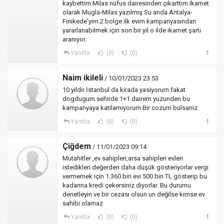
kaybettim.Milas nüfus dairesinden çıkarttım.Ikamet
olarak Mugla-Milas yazılmış.Su anda Antalya-
Finikede'yim.2.bolge ilk evim kampanyasından
yararlanabilmek için son bir yıl o ilde ikamet şartı
aranıyor.
Yanıtla
(0)
(0)
Naim ikileli
/ 10/01/2023 23:53
10 yildir İstanbul da kirada yasiyorum fakat
dogdugum sehirde 1+1 dairem yuzunden bu
kampanyaya katilamiyorum.Bir cozum bulsaniz.
Yanıtla
(0)
(0)
Çiğdem
/ 11/01/2023 09:14
Mutahitler ,ev sahipleri,arsa sahipleri evleri
istedikleri değerden daha düşük gösteriyorlar vergi
vermemek için 1.360 bin evi 500 bin TL gösterip bu
kadarına kredi çekersiniz diyorlar. Bu durumu
denetleyin ve bir cezası olsun un değilse kimse ev
sahibi olamaz
Yanıtla
(0)
(0)