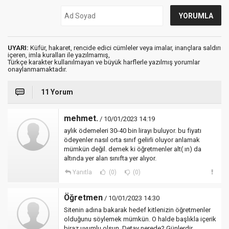
UYARI:
Küfür, hakaret, rencide edici cümleler veya imalar, inançlara saldırı
içeren, imla kuralları ile yazılmamış,
Türkçe karakter kullanılmayan ve büyük harflerle yazılmış yorumlar
onaylanmamaktadır.
11 Yorum
mehmet.
/ 10/01/2023 14:19
aylık ödemeleri 30-40 bin lirayı buluyor. bu fiyatı
ödeyenler nasıl orta sınıf gelirli oluyor anlamak
mümkün değil. demek ki öğretmenler alt( ın) da
altında yer alan sınıfta yer alıyor.
Yanıtla
(0)
(0)
Öğretmen
/ 10/01/2023 14:30
Sitenin adına bakarak hedef kitlenizin öğretmenler
olduğunu söylemek mümkün. O halde başlıkla içerik
biraz uyumlu olsun. Detay nerede? Günlerdir