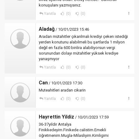
konuşulanı yazmışsınız.
Yanıtla
(0)
(0)
Aladağ
/ 10/01/2023 15:46
Aradan mütahitler çıkarılmalı krediyi çeken istediği
yerden konutunu alabilmeli bu şartlarda 1 milyon
değil en fazla 600 binlira alabiliyorsun vergi
sorunundan dolayı mütahitler yüksek krediye
yanaşmıyor
Yanıtla
(0)
(0)
Can
/ 10/01/2023 17:30
Muteahitleri aradan cikarin
Yanıtla
(0)
(0)
Hayrettin Yildiz
/ 10/01/2023 17:59
36-37yildir Antalya
Finikkedeyim.Finikede.calistim.Emekli
öğretmenim.Mugla-Milasliyim.Kimligimi