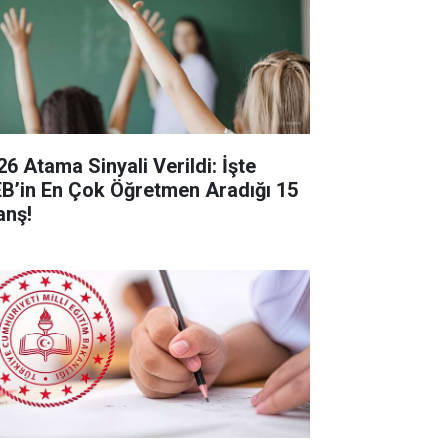
26 Atama Sinyali Verildi: İşte
B’in En Çok Öğretmen Aradığı 15
anş!