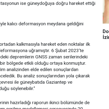
tasyonun ise güneydoğuya doğru hareket ettiği
yle kalıcı deformasyon meydana geldiğini
Do
İzi
 ortadan kalkmasıyla hareket eden noktalar ilk
deformasyona uğramıştır. 6 Şubat 2023'te
deki depremlerin GNSS zaman serilerindeki
bir bölgede etkili olduğu ortaya konmuştur.
im analizinden elde edilen sonuçlardan
 inceledik. Bu analiz sonuçlarından yola çıkarak
vresi ile güneybatıda Gaziantep ve
uğu söylenebilir."
erinin hazırladığı raporun ikinci bölümünde de
rem gerilme modellemesi çerçevesinde 20