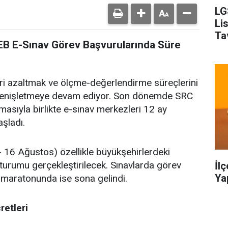
LG
Li
Ta
EB E-Sınav Görev Başvurularında Süre
leri azaltmak ve ölçme-değerlendirme süreçlerini
 genişletmeye devam ediyor. Son dönemde SRC
masıyla birlikte e-sınav merkezleri 12 ay
şladı.
16 Ağustos) özellikle büyükşehirlerdeki
turumu gerçekleştirilecek. Sınavlarda görev
İl
Ya
 maratonunda ise sona gelindi.
retleri