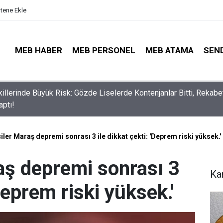
itene Ekle
MEB HABER
MEB PERSONEL
MEB ATAMA
SEN
lli Eğitim Müdürü Ataması Yapıldı
iler Maraş depremi sonrası 3 ile dikkat çekti: 'Deprem riski yüksek.'
aş depremi sonrası 3
Ka
'Deprem riski yüksek.'