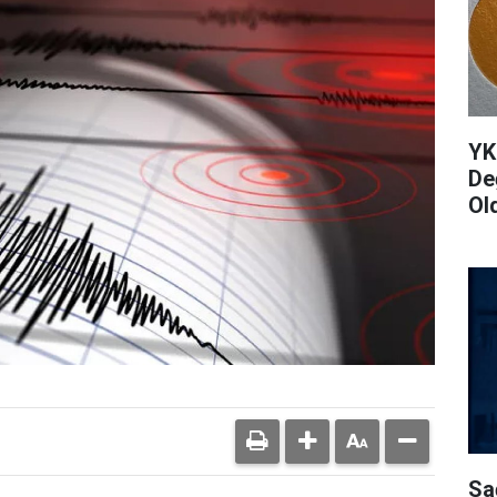
YK
De
Ol
Sa