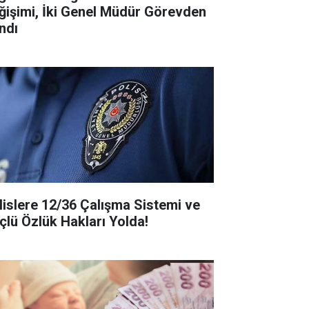
ğişimi, İki Genel Müdür Görevden
ndı
lislere 12/36 Çalışma Sistemi ve
çlü Özlük Hakları Yolda!