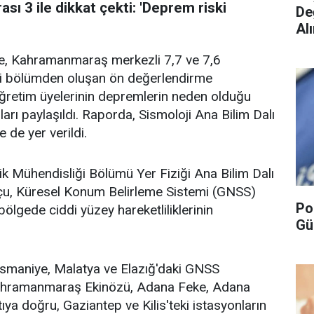
sı 3 ile dikkat çekti: 'Deprem riski
De
Alı
re, Kahramanmaraş merkezli 7,7 ve 7,6
ki bölümden oluşan ön değerlendirme
öğretim üyelerinin depremlerin neden olduğu
arı paylaşıldı. Raporda, Sismoloji Ana Bilim Dalı
 de yer verildi.
ik Mühendisliği Bölümü Yer Fiziği Ana Bilim Dalı
çu, Küresel Konum Belirleme Sistemi (GNSS)
Po
ölgede ciddi yüzey hareketliliklerinin
Gü
maniye, Malatya ve Elazığ'daki GNSS
 Kahramanmaraş Ekinözü, Adana Feke, Adana
ıya doğru, Gaziantep ve Kilis'teki istasyonların