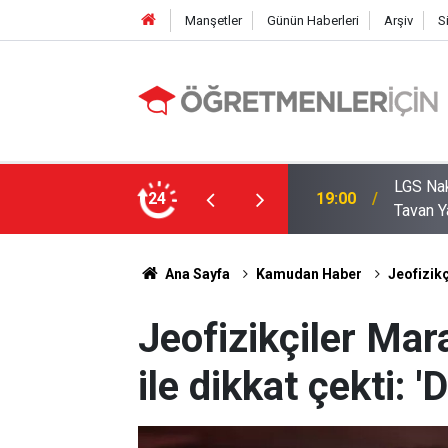
Manşetler
Günün Haberleri
Arşiv
S
zde Liselerde Kontenjanlar Bitti, Rekabet
24
09:05
İlçe Mi
Ana Sayfa
Kamudan Haber
Jeofizikç
Jeofizikçiler Mar
ile dikkat çekti: 