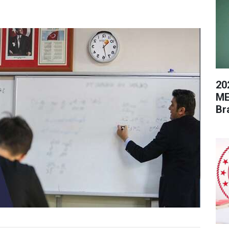
20
ME
Br