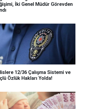
ğişimi, İki Genel Müdür Görevden
ndı
lislere 12/36 Çalışma Sistemi ve
çlü Özlük Hakları Yolda!