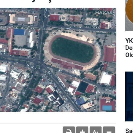
YK
De
Ol
Sa