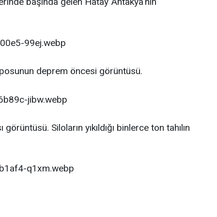
rinde başında gelen Hatay Antakya'nın
l deposunun deprem öncesi görüntüsü.
örüntüsü. Siloların yıkıldığı binlerce ton tahılın