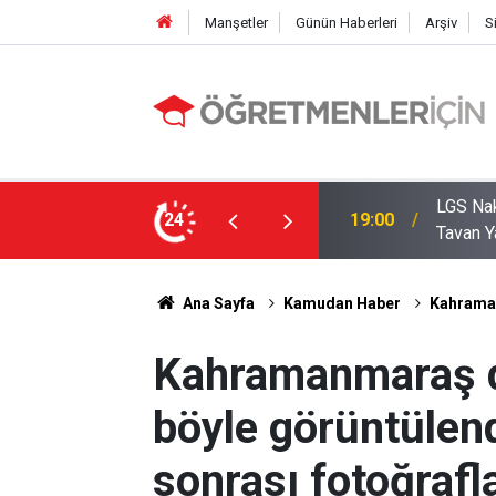
Manşetler
Günün Haberleri
Arşiv
S
zde Liselerde Kontenjanlar Bitti, Rekabet
24
09:05
İlçe Mi
Ana Sayfa
Kamudan Haber
Kahraman
Kahramanmaraş 
böyle görüntülend
sonrası fotoğrafla