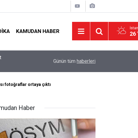
İsta
DIKA
KAMUDAN HABER
26 
19:00
MEB e-Kayıt Sonuçları e-Devlet'te: İşte Sorgula
Günün tüm
haberleri
fotoğraflar ortaya çıktı
mudan Haber