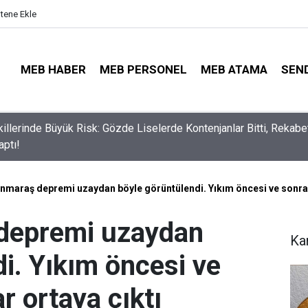
itene Ekle
MEB HABER
MEB PERSONEL
MEB ATAMA
SEN
lli Eğitim Müdürü Ataması Yapıldı
maraş depremi uzaydan böyle görüntülendi. Yıkım öncesi ve sonrası 
depremi uzaydan
Ka
i. Yıkım öncesi ve
r ortaya çıktı