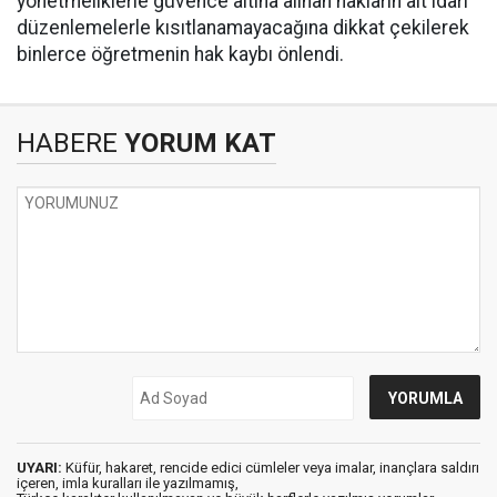
yönetmeliklerle güvence altına alınan hakların alt idari
düzenlemelerle kısıtlanamayacağına dikkat çekilerek
binlerce öğretmenin hak kaybı önlendi.
HABERE
YORUM KAT
UYARI:
Küfür, hakaret, rencide edici cümleler veya imalar, inançlara saldırı
içeren, imla kuralları ile yazılmamış,