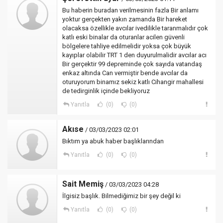
Bu haberin buradan verilmesinin fazla Bir anlamı
yoktur gerçekten yakın zamanda Bir hareket
olacaksa özellikle avcılar ivedilikle taranmalıdır çok
katlı eski binalar da oturanlar acilen güvenli
bölgelere tahliye edilmelidir yoksa çok büyük
kayıplar olabilir TRT 1 den duyurulmalidir avcılar acı
Bir gerçektir 99 depreminde çok sayıda vatandaş
enkaz altında Can vermiştir bende avcılar da
oturuyorum binamız sekiz katlı Cihangir mahallesi
de tedirginlik içinde bekliyoruz
Yanıtla
(0)
(0)
Akıse
/ 03/03/2023 02:01
Bıktım ya abuk haber başlıklarından
Yanıtla
(0)
(0)
Sait Memiş
/ 03/03/2023 04:28
İlgisiz başlık. Bilmediğimiz bir şey değil ki
Yanıtla
(0)
(0)