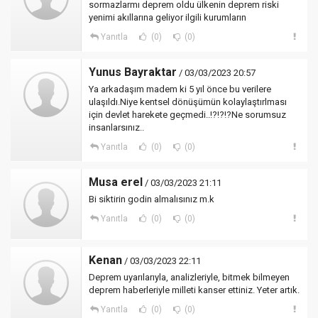
sormazlarmı deprem oldu ülkenin deprem riski
yenimi akıllarına geliyor ilgili kurumların
Yanıtla
(0)
(0)
Yunus Bayraktar
/ 03/03/2023 20:57
Ya arkadaşım madem ki 5 yıl önce bu verilere
ulaşıldı.Niye kentsel dönüşümün kolaylaştırlması
için devlet harekete geçmedi..!?!?!?Ne sorumsuz
insanlarsınız..
Yanıtla
(0)
(0)
Musa erel
/ 03/03/2023 21:11
Bi siktirin godin almalısınız m.k
Yanıtla
(0)
(0)
Kenan
/ 03/03/2023 22:11
Deprem uyarılarıyla, analizleriyle, bitmek bilmeyen
deprem haberleriyle milleti kanser ettiniz. Yeter artık.
Yanıtla
(0)
(0)