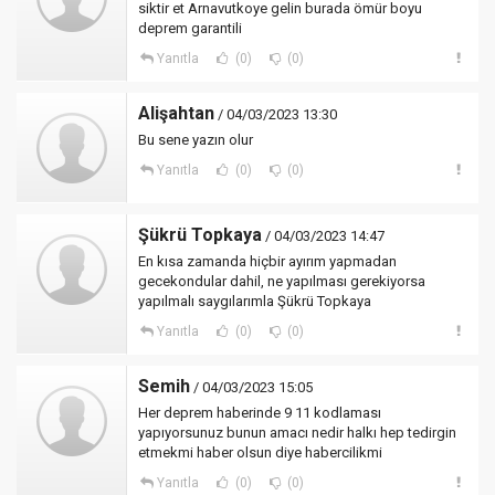
siktir et Arnavutkoye gelin burada ömür boyu
deprem garantili
Yanıtla
(0)
(0)
Alişahtan
/ 04/03/2023 13:30
Bu sene yazın olur
Yanıtla
(0)
(0)
Şükrü Topkaya
/ 04/03/2023 14:47
En kısa zamanda hiçbir ayırım yapmadan
gecekondular dahil, ne yapılması gerekiyorsa
yapılmalı saygılarımla Şükrü Topkaya
Yanıtla
(0)
(0)
Semih
/ 04/03/2023 15:05
Her deprem haberinde 9 11 kodlaması
yapıyorsunuz bunun amacı nedir halkı hep tedirgin
etmekmi haber olsun diye habercilikmi
Yanıtla
(0)
(0)