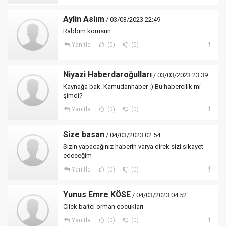
Aylin Aslım
/ 03/03/2023 22:49
Rabbim korusun
Yanıtla
(0)
(0)
Niyazi Haberdaroğulları
/ 03/03/2023 23:39
Kaynağa bak. Kamudanhaber :) Bu habercilik mi
şimdi?
Yanıtla
(0)
(0)
Size basan
/ 04/03/2023 02:54
Sizin yapacağınız haberin varya direk sizi şikayet
edeceğim
Yanıtla
(0)
(0)
Yunus Emre KÖSE
/ 04/03/2023 04:52
Click baitci orman çocukları
Yanıtla
(0)
(0)