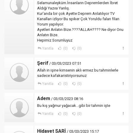
Selamunaleyküm.İnsanların Depremlerden İbret
Aldıği Yazısı Yanlış.
Kur'anda bir çok Ayette Deprem Anlatılıyor TV
Kanalları izliyor Bu spiker Çok Yoruldu falan filan
Yorum yapılıyor.
Ayetleri Anlatın Bize.????ALLAH???? Ne diyor Onu
Anlatın Bize.
Hepimiz Sorumluyuz
Yanıtla
(0)
(0)
Şerif
/ 03/03/2023 07:51
Allah in işine kimsenin aklı ermez bu tahminlerle
sadece kafakaristiriyorsunuz
Yanıtla
(0)
(0)
Adem
/ 03/03/2023 08:16
Bu kış yağmur yağacak...gibi bir tahmin işte
Yanıtla
(0)
(0)
Hidayet SARİ
/ 03/03/2023 15:17