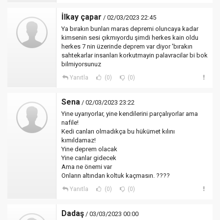
İlkay çapar
/ 02/03/2023 22:45
Ya bırakın bunları maras depremi oluncaya kadar
kimsenin sesi çıkmıyordu şimdi herkes kain oldu
herkes 7 nin üzerinde deprem var diyor 'bırakın
sahtekarlar insanları korkutmayin palavracilar bi bok
bilmiyorsunuz
Yanıtla
(0)
(0)
Sena
/ 02/03/2023 23:22
Yine uyarıyorlar, yine kendilerini parçalıyorlar ama
nafile!
Kedi canları olmadıkça bu hükümet kılını
kımıldamaz!
Yine deprem olacak
Yine canlar gidecek
Ama ne önemi var
Onların altından koltuk kaçmasın. ????
Yanıtla
(0)
(0)
Dadaş
/ 03/03/2023 00:00