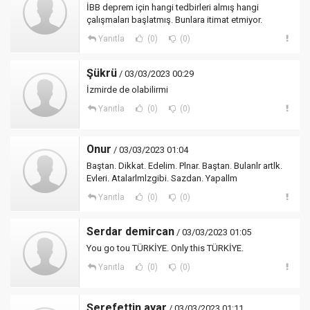
İBB deprem için hangi tedbirleri almış hangi
çalışmaları başlatmış. Bunlara itimat etmiyor.
Yanıtla
(0)
(0)
Şükrü
/ 03/03/2023 00:29
İzmirde de olabilirmi
Yanıtla
(0)
(0)
Onur
/ 03/03/2023 01:04
Baştan. Dikkat. Edelim. Plnar. Baştan. Bulanlr artlk.
Evleri. Atalarlmlzgibi. Sazdan. Yapallm
Yanıtla
(0)
(0)
Serdar demircan
/ 03/03/2023 01:05
You go tou TÜRKİYE. Only this TÜRKİYE.
Yanıtla
(0)
(0)
Şerefettin ayar
/ 03/03/2023 01:11