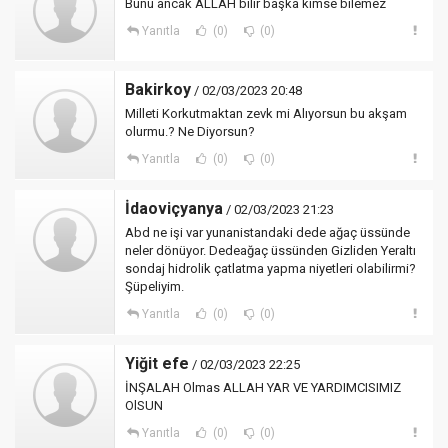
Bunu ancak ALLAH bilir başka kimse bilemez
Yanıtla
(0)
(0)
Bakirkoy
/ 02/03/2023 20:48
Milleti Korkutmaktan zevk mi Alıyorsun bu akşam
olurmu.? Ne Diyorsun?
Yanıtla
(0)
(0)
İdaoviçyanya
/ 02/03/2023 21:23
Abd ne işi var yunanistandaki dede ağaç üssünde
neler dönüyor. Dedeağaç üssünden Gizliden Yeraltı
sondaj hidrolik çatlatma yapma niyetleri olabilirmi?
Şüpeliyim.
Yanıtla
(0)
(0)
Yiğit efe
/ 02/03/2023 22:25
İNŞALAH Olmas ALLAH YAR VE YARDIMCISIMIZ
OlSUN
Yanıtla
(0)
(0)