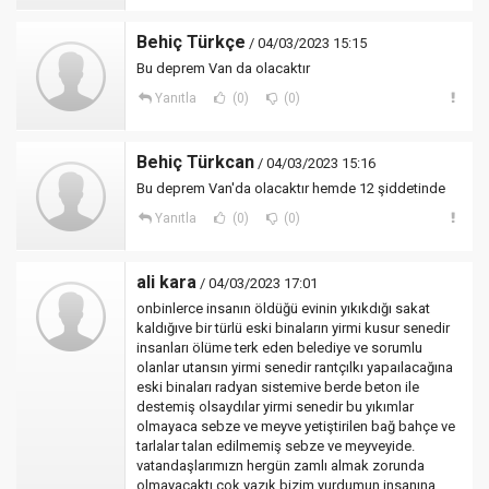
Behiç Türkçe
/ 04/03/2023 15:15
Bu deprem Van da olacaktır
Yanıtla
(0)
(0)
Behiç Türkcan
/ 04/03/2023 15:16
Bu deprem Van'da olacaktır hemde 12 şiddetinde
Yanıtla
(0)
(0)
ali kara
/ 04/03/2023 17:01
onbinlerce insanın öldüğü evinin yıkıkdığı sakat
kaldığıve bir türlü eski binaların yirmi kusur senedir
insanları ölüme terk eden belediye ve sorumlu
olanlar utansın yirmi senedir rantçılkı yapaılacağına
eski binaları radyan sistemive berde beton ile
destemiş olsaydılar yirmi senedir bu yıkımlar
olmayaca sebze ve meyve yetiştirilen bağ bahçe ve
tarlalar talan edilmemiş sebze ve meyveyide.
vatandaşlarımızn hergün zamlı almak zorunda
olmayacaktı çok yazık bizim yurdumun insanına