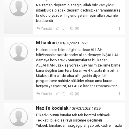
Ne zaman deprem olacağını allah bilir kaç yıldır
istanbulda olacak deprem dediniz kahramanmaraş
ta oldu o yüzden hiç endişelenmeyin allah bizimle
beraberdir
Yanıtla
(0)
(0)
M.baskan
/ 03/03/2023 16:21
Hic kimsenin bilmedigini sadece ALLAH
bilir!insanlar porofosorler allah demeye,İNŞALLAH
demeye korkarak konuşuyorlarsa bu kadar
ALLAHTAN uzaklaşıyorsak vay halimize.ilime bilme
karsı değilim tam tersi kuran ve 4 kitapta ilim bilim
kitabidir.ilim cinde olsa alin getirin diyen bir
peygambere sahibiz şükürler olsun.ama kuran
herşeyi yaziyor İNŞALLAH o kadar azmamışıktır?
Yanıtla
(0)
(0)
Nazife kodalak
/ 03/03/2023 18:29
Ülkedki bütün binalar tek tek kontrol edilmeli
Tek katlı bile olsa raylı sisteme geçilmeli
Yüksek binalardan vazgeçip ahşap tek katlı en fazla