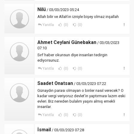
Nilü
/ 03/03/2023 05:24
Allah bilir ve Allah'ın izniyle bişey olmaz inşallah
Yanıtla
(0)
(0)
Ahmet Ceylani Günebakan
/ 03/03/2023
07:10
Sırf haber okunsun diye insanları tedirgin
ediyorsunuz.
Yanıtla
(0)
(0)
Saadet Onatsan
/ 03/03/2023 07:22
Günaydın parası olmayan o binler nasıl verecek? O
kadar vergi veriyoruz devlet'in yaptırması lazım eski
evleri. Biz nereden bulalım yaşını almış emekli
insanlar.
Yanıtla
(0)
(0)
İsmail
/ 03/03/2023 07:28