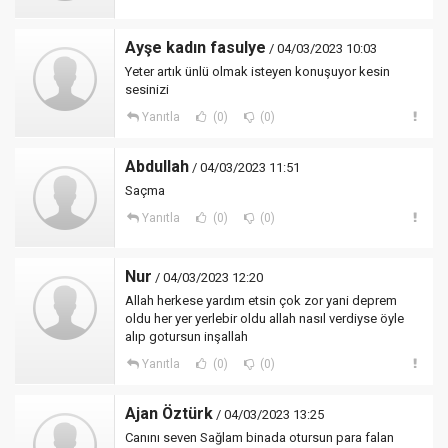
Ayşe kadın fasulye
/ 04/03/2023 10:03
Yeter artık ünlü olmak isteyen konuşuyor kesin
sesinizi
Yanıtla
(0)
(0)
Abdullah
/ 04/03/2023 11:51
Saçma
Yanıtla
(0)
(0)
Nur
/ 04/03/2023 12:20
Allah herkese yardım etsin çok zor yani deprem
oldu her yer yerlebir oldu allah nasıl verdiyse öyle
alıp gotursun inşallah
Yanıtla
(0)
(0)
Ajan Öztürk
/ 04/03/2023 13:25
Canını seven Sağlam binada otursun para falan