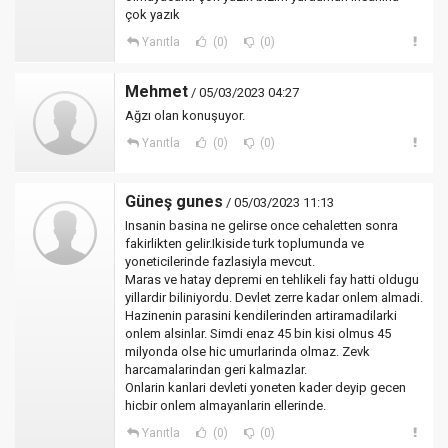
çok yazık
Yanıtla
(0)
(0)
Mehmet
/ 05/03/2023 04:27
Ağzı olan konuşuyor.
Yanıtla
(0)
(0)
Güneş gunes
/ 05/03/2023 11:13
Insanin basina ne gelirse once cehaletten sonra
fakirlikten gelir.Ikiside turk toplumunda ve
yoneticilerinde fazlasiyla mevcut.
Maras ve hatay depremi en tehlikeli fay hatti oldugu
yillardir biliniyordu. Devlet zerre kadar onlem almadi.
Hazinenin parasini kendilerinden artiramadilarki
onlem alsinlar. Simdi enaz 45 bin kisi olmus 45
milyonda olse hic umurlarinda olmaz. Zevk
harcamalarindan geri kalmazlar.
Onlarin kanlari devleti yoneten kader deyip gecen
hicbir onlem almayanlarin ellerinde.
Yanıtla
(0)
(0)