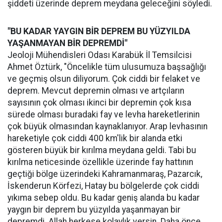
şiddeti üzerinde deprem meydana geleceğini söyledi.
"BU KADAR YAYGIN BİR DEPREM BU YÜZYILDA
YAŞANMAYAN BİR DEPREMDİ"
Jeoloji Mühendisleri Odası Karabük İl Temsilcisi
Ahmet Öztürk, "Öncelikle tüm ulusumuza başsağlığı
ve geçmiş olsun diliyorum. Çok ciddi bir felaket ve
deprem. Mevcut depremin olması ve artçıların
sayısının çok olması ikinci bir depremin çok kısa
sürede olması buradaki fay ve levha hareketlerinin
çok büyük olmasından kaynaklanıyor. Arap levhasının
hareketiyle çok ciddi 400 km'lik bir alanda etki
gösteren büyük bir kırılma meydana geldi. Tabi bu
kırılma neticesinde özellikle üzerinde fay hattının
geçtiği bölge üzerindeki Kahramanmaraş, Pazarcık,
İskenderun Körfezi, Hatay bu bölgelerde çok ciddi
yıkıma sebep oldu. Bu kadar geniş alanda bu kadar
yaygın bir deprem bu yüzyılda yaşanmayan bir
depremdi. Allah herkese kolaylık versin. Daha önce