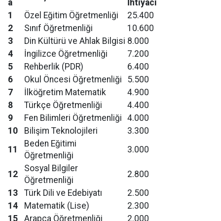
a
İhtiyacı
1
Özel Eğitim Öğretmenliği
25.400
2
Sınıf Öğretmenliği
10.600
3
Din Kültürü ve Ahlak Bilgisi
8.000
4
İngilizce Öğretmenliği
7.200
5
Rehberlik (PDR)
6.400
6
Okul Öncesi Öğretmenliği
5.500
7
İlköğretim Matematik
4.900
8
Türkçe Öğretmenliği
4.400
9
Fen Bilimleri Öğretmenliği
4.000
10
Bilişim Teknolojileri
3.300
Beden Eğitimi
11
3.000
Öğretmenliği
Sosyal Bilgiler
12
2.800
Öğretmenliği
13
Türk Dili ve Edebiyatı
2.500
14
Matematik (Lise)
2.300
15
Arapça Öğretmenliği
2.000