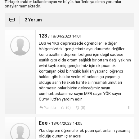
Türkçe karakter kullanılmayan ve büyük harflerle yazılmış yorumlar
onaylanmamaktadır.
2 Yorum
123
/ 18/04/2023 14:01
LGS ve YKS depremzede öğrenciler ile diğer
bölgemizdeki gençlerimiz aynı durumda değiller
konu azaltımı deprem bölgesi için değil sadece
eşitlik gibi oldu ortam sağlıklı bir ortam değil yakının
evini kaybetmiş gençlerimiz için ek puan ek
kontanjan okul birincilik hakları yabancı öğrenci
hakları gibi haklar verilmeli onların şu yaşamış
olduğu asrın felsketi hafife alınmamalı umutları
sönmesin onlar bizim geleceğimiz sayın
cumhurbaşkanımız sayın MEB sayın YÖK sayın
ÖSYM lütfen yardım edin
Yanıtla
(0)
(0)
Eee
/ 18/04/2023 14:05
Yks deprem öğrenciler ek puan şart onların yaşamış
olduğu durum içler acısı