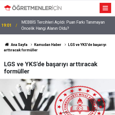
MEBBİS Tercihleri Açıldı: Puan Farkı Tanımayan
19:01
Öncelik Hangi Alanın Oldu?
Öğretmenlere Müjdeli Haber: Bu 12 İlde Norm
09:03
Kadro Tıkanıklığı Yaşanmayacak
Ana Sayfa
Kamudan Haber
LGS ve YKS'de başarıyı
arttıracak formüller
LGS ve YKS'de başarıyı arttıracak
formüller