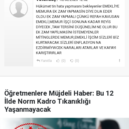
Hükümet tin hata yapmasını bekleyenler EMEKLİYE
MEMURA EK ZAM YAPMASİN DİYE DUA EDER
OLDU EK ZAM YAPMALI ÇÜNKÜ REFAH KAVUSAN
EMEKLİ,MEMUR İŞÇİ SONUNA KADAR REYİS
DİYECEK ,TAM TERSİNİ DÜŞÜNELİM NE OLUR BU
EK ZAM YAPİLMASİNI İSTEMEYENLER
MİTİNGLERDE MEMUR,EMEKLİ İŞCİM SİZLERİ BİZ
KURTARACAK SİZLERİ ENFLASYON NA
EZDİRMİYWCEK NARALARI ATARLAR VE KAFAYI
KARIŞTIRIRLAR
Yanıtla
(0)
(0)
Öğretmenlere Müjdeli Haber: Bu 12
İlde Norm Kadro Tıkanıklığı
Yaşanmayacak