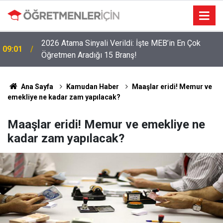
LGS Nakillerinde Büyük Risk: Gözde Liselerde
19:00
Kontenjanlar Bitti, Rekabet Tavan Yaptı!
Ana Sayfa
Kamudan Haber
Maaşlar eridi! Memur ve
emekliye ne kadar zam yapılacak?
Maaşlar eridi! Memur ve emekliye ne
kadar zam yapılacak?