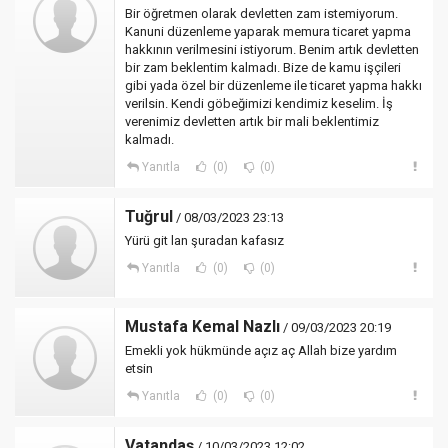
Bir öğretmen olarak devletten zam istemiyorum.
Kanuni düzenleme yaparak memura ticaret yapma
hakkının verilmesini istiyorum. Benim artık devletten
bir zam beklentim kalmadı. Bize de kamu işçileri
gibi yada özel bir düzenleme ile ticaret yapma hakkı
verilsin. Kendi göbeğimizi kendimiz keselim. İş
verenimiz devletten artık bir mali beklentimiz
kalmadı.
Yanıtla
(0)
(0)
Tuğrul
/ 08/03/2023 23:13
Yürü git lan şuradan kafasız
Yanıtla
(0)
(0)
Mustafa Kemal Nazlı
/ 09/03/2023 20:19
Emekli yok hükmünde açız aç Allah bize yardım
etsin
Yanıtla
(0)
(0)
Vatandaş
/ 10/03/2023 12:02