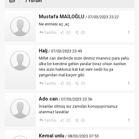
7 Yorum
Mustafa MAİLOĞLU
/ 07/03/2023 23:22
Ne erimesi aç ,aç
Yanıtla
(0)
(0)
Halj
/ 07/03/2023 23:49
Millet can derdinde sizin dininiz imanınız para yahu
ülke bir kendine gelsin yaralar biraz olsun sarılsın
reis sizin hakkınızı kat kat verir nedir bu ya
yangından mal kaçırır gibi
Yanıtla
(0)
(0)
Ado can
/ 07/03/2023 23:56
İnsanlar ölmüş siz zamdan konuşuyorsunuz
utanmaz lavuklar
Yanıtla
(0)
(0)
Kemal unlu
/ 08/03/2023 07:53