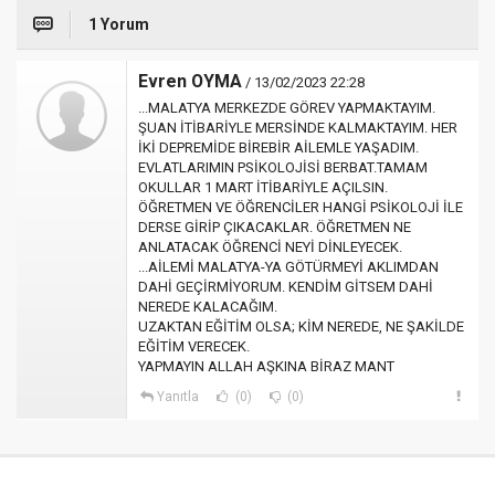
1 Yorum
Evren OYMA
/ 13/02/2023 22:28
...MALATYA MERKEZDE GÖREV YAPMAKTAYIM.
ŞUAN İTİBARİYLE MERSİNDE KALMAKTAYIM. HER
İKİ DEPREMİDE BİREBİR AİLEMLE YAŞADIM.
EVLATLARIMIN PSİKOLOJİSİ BERBAT.TAMAM
OKULLAR 1 MART İTİBARİYLE AÇILSIN.
ÖĞRETMEN VE ÖĞRENCİLER HANGİ PSİKOLOJİ İLE
DERSE GİRİP ÇIKACAKLAR. ÖĞRETMEN NE
ANLATACAK ÖĞRENCİ NEYİ DİNLEYECEK.
...AİLEMİ MALATYA-YA GÖTÜRMEYİ AKLIMDAN
DAHİ GEÇİRMİYORUM. KENDİM GİTSEM DAHİ
NEREDE KALACAĞIM.
UZAKTAN EĞİTİM OLSA; KİM NEREDE, NE ŞAKİLDE
EĞİTİM VERECEK.
YAPMAYIN ALLAH AŞKINA BİRAZ MANT
Yanıtla
(0)
(0)