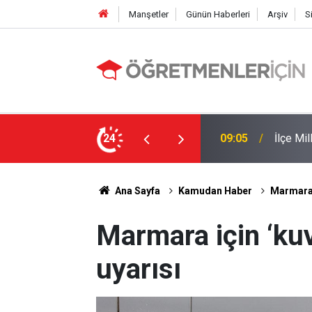
Manşetler
Günün Haberleri
Arşiv
S
 Yapıldı
24
19:00
MEB e-K
Ana Sayfa
Kamudan Haber
Marmara i
Marmara için ‘kuvv
uyarısı