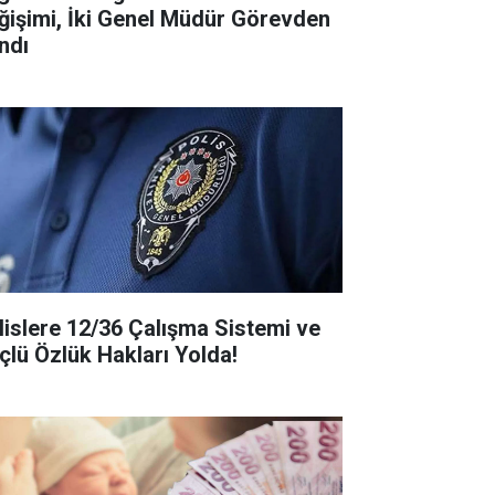
ğişimi, İki Genel Müdür Görevden
ndı
lislere 12/36 Çalışma Sistemi ve
çlü Özlük Hakları Yolda!