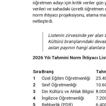
öğretmen adayı için kritik veriler gün y
verileri ve sahadaki ücretli öğretmen d
norm ihtiyacı projeksiyonu, atama ma
netleştirdi.
Listenin zirvesinde yer alan 
Kültürü branşlarındaki dev
aslan payının hangi alanlara 
2026 Yılı Tahmini Norm İhtiyacı Lis
Sıra
Branş
Tahm
1
Özel Eğitim Öğretmenliği
25.4
2
Sınıf Öğretmenliği
10.6
3
Din Kültürü ve Ahlak Bilgisi
8.00
4
İngilizce Öğretmenliği
7.20
5
Rehberlik (PDR)
6.40