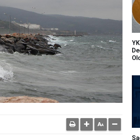
YK
De
Ol
Sa