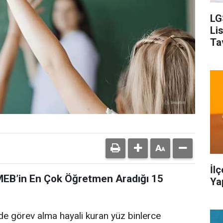
LG
Li
Ta
İl
 MEB’in En Çok Öğretmen Aradığı 15
Ya
de görev alma hayali kuran yüz binlerce