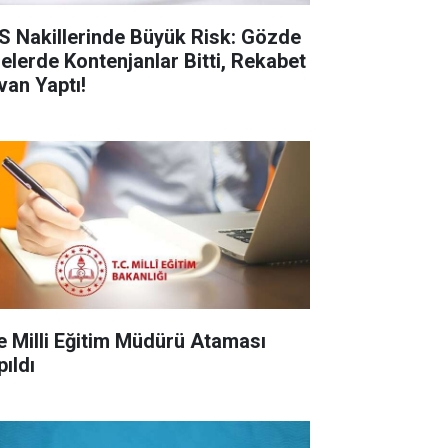
S Nakillerinde Büyük Risk: Gözde
selerde Kontenjanlar Bitti, Rekabet
van Yaptı!
çe Milli Eğitim Müdürü Ataması
pıldı