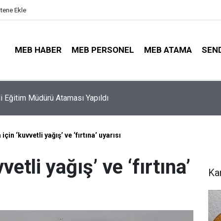
itene Ekle
MEB HABER
MEB PERSONEL
MEB ATAMA
SEN
ayıt Sonuçları e-Devlet'te: İşte Sorgulama Ekranı ve Nakil Detayl
çin ‘kuvvetli yağış’ ve ‘fırtına’ uyarısı
etli yağış’ ve ‘fırtına’
Ka