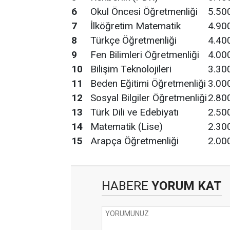
6
Okul Öncesi Öğretmenliği
5.50
7
İlköğretim Matematik
4.90
8
Türkçe Öğretmenliği
4.40
9
Fen Bilimleri Öğretmenliği
4.00
10
Bilişim Teknolojileri
3.30
11
Beden Eğitimi Öğretmenliği
3.00
12
Sosyal Bilgiler Öğretmenliği
2.80
13
Türk Dili ve Edebiyatı
2.50
14
Matematik (Lise)
2.30
15
Arapça Öğretmenliği
2.00
HABERE
YORUM KAT