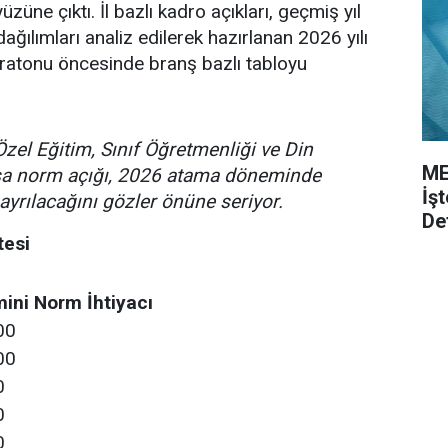
üzüne çıktı. İl bazlı kadro açıkları, geçmiş yıl
ağılımları analiz edilerek hazırlanan 2026 yılı
ratonu öncesinde branş bazlı tabloyu
Özel Eğitim, Sınıf Öğretmenliği ve Din
ME
asa norm açığı, 2026 atama döneminde
İş
ayrılacağını gözler önüne seriyor.
De
tesi
ini Norm İhtiyacı
00
00
0
0
0