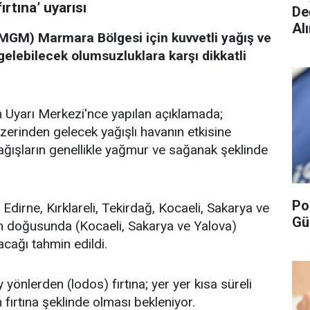
ırtına’ uyarısı
De
Alı
MGM) Marmara Bölgesi için kuvvetli yağış ve
 gelebilecek olumsuzluklara karşı dikkatli
Uyarı Merkezi'nce yapılan açıklamada;
zerinden gelecek yağışlı havanın etkisine
 Yağışların genellikle yağmur ve sağanak şeklinde
Po
dirne, Kırklareli, Tekirdağ, Kocaeli, Sakarya ve
Gü
in doğusunda (Kocaeli, Sakarya ve Yalova)
acağı tahmin edildi.
yönlerden (lodos) fırtına; yer yer kısa süreli
 fırtına şeklinde olması bekleniyor.