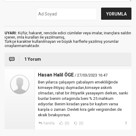
UYARI:
Küfür, hakaret, rencide edici cümleler veya imalar, inançlara saldırı
içeren, imla kuralları ile yazılmamış,
Türkçe karakter kullanılmayan ve büyük harflerle yazılmış yorumlar
onaylanmamaktadır.
1 Yorum
Hasan Halil ÖGE
/ 27/03/2023 16:47
Ben yiilarca çalışayım çabalayım emekliliğinde
kimseye ihtiyaç duymadan,kimseye askıntı
olmadan, rahat bir ihtiyarlık yasayayım derken, sanki
bunlar benim ortagimda beni % 25 mahkum
ediyorlar. Benim kiradan yana bir kaybım varsa
karşıla o zaman. Devleti kira gelir vergisinden de
eksik bırakıyorsun.
Yanıtla
(0)
(0)