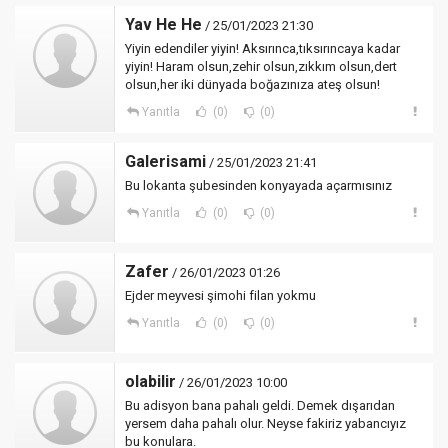
Yav He He
/ 25/01/2023 21:30
Yiyin edendiler yiyin! Aksırınca,tıksırıncaya kadar
yiyin! Haram olsun,zehir olsun,zıkkım olsun,dert
olsun,her iki dünyada boğazınıza ateş olsun!
Yanıtla
(0)
(0)
Galerisami
/ 25/01/2023 21:41
Bu lokanta şubesinden konyayada açarmısınız
Yanıtla
(0)
(0)
Zafer
/ 26/01/2023 01:26
Ejder meyvesi şimohi filan yokmu
Yanıtla
(0)
(0)
olabilir
/ 26/01/2023 10:00
Bu adisyon bana pahalı geldi. Demek dışarıdan
yersem daha pahalı olur. Neyse fakiriz yabancıyız
bu konulara.