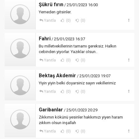
Şükrü fırın
/ 25/01/2023 16:00
Yemeden gitsinler.
Yanıtla
(0)
(0)
Fahri
/ 25/01/2023 16:37
Bu milletvekillerinin tamamı gereksiz. Halkın
cebinden yiyorlar. Yazıklar olsun..
Yanıtla
(0)
(0)
Bektaş Akdemir
/ 25/01/2023 19:07
Yiyin yiyin belki doyarsiniz sayın vekillerimiz
Yanıtla
(0)
(0)
Garibanlar
/ 25/01/2023 20:29
Zıkkımın kökünü yesinler hakkımızı yiyen haram
zıkkım olsun inşallah
Yanıtla
(0)
(0)