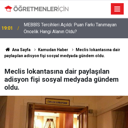
MEBBİS Tercihleri Açıldı: Puan Farkı Tanımayan
19:01
Öncelik Hangi Alanın Oldu?
Öğretmenlere Müjdeli Haber: Bu 12 İlde Norm
09:03
Kadro Tıkanıklığı Yaşanmayacak
Ana Sayfa
Kamudan Haber
Meclis lokantasına dair
paylaşılan adisyon fişi sosyal medyada gündem oldu.
Meclis lokantasına dair paylaşılan
adisyon fişi sosyal medyada gündem
oldu.