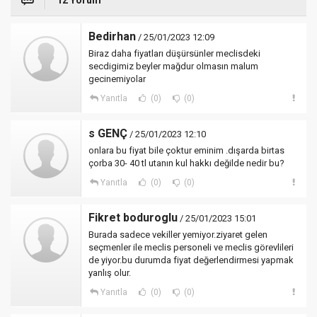
12 Yorum
Bedirhan
/ 25/01/2023 12:09
Biraz daha fiyatları düşürsünler meclisdeki
secdigimiz beyler mağdur olmasın malum
gecinemiyolar
Yanıtla
(0)
(0)
s GENÇ
/ 25/01/2023 12:10
onlara bu fiyat bile çoktur eminim .dışarda birtas
çorba 30- 40 tl utanın kul hakkı değilde nedir bu?
Yanıtla
(0)
(0)
Fikret boduroglu
/ 25/01/2023 15:01
Burada sadece vekiller yemiyor.ziyaret gelen
seçmenler ile meclis personeli ve meclis görevlileri
de yiyor.bu durumda fiyat değerlendirmesi yapmak
yanlış olur.
Yanıtla
(0)
(0)