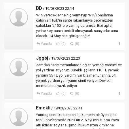
BD
/ 19/03/2023 22:14
%15 vereceklerine hiç vermeyip %15'i başlarına
çalsınlar! Tüik'in sahte rakamlarıyla cebimizden
çaldıkları %150'lere varmış durumda. Bizi aptal
yerine koymanın bedeli olmayacak sanıyorlar ama
olacak. 14 Mayıs'ta görüşeceğiz!
Yanıtla
(0)
(0)
Jggbj
/ 19/03/2023 22:23
Zamdan hariç memurlarada öğlen yemeği yardımı ve
yol yardımı istiyoruz. Sürekli işçilerin 110 TL yemek
yardımı 55 TL yol yardımı var biz memurların 2,5 tl
yemek yardımı yani yarım simit veriyor. Devletin
memurlarına yazık ediyor.
Yanıtla
(0)
(0)
Emekli
/ 19/03/2023 22:41
Yandaş sendika başkanı hükumetin bir üyesi gibi
toplu sözleşmede 2023 ün 2. 6 ayı için % 6 ya imza
attı iktidar soytarısı şimdi hükumetten kimler ne