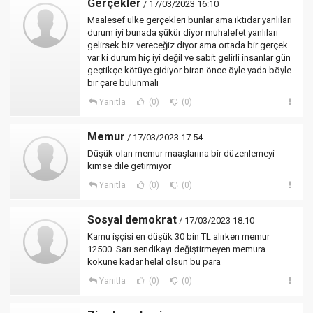
Gerçekler
/ 17/03/2023 16:10
Maalesef ülke gerçekleri bunlar ama iktidar yanlıları
durum iyi bunada şükür diyor muhalefet yanlıları
gelirsek biz vereceğiz diyor ama ortada bir gerçek
var ki durum hiç iyi değil ve sabit gelirli insanlar gün
geçtikçe kötüye gidiyor biran önce öyle yada böyle
bir çare bulunmalı
Yanıtla
(0)
(0)
Memur
/ 17/03/2023 17:54
Düşük olan memur maaşlarına bir düzenlemeyi
kimse dile getirmiyor
Yanıtla
(0)
(0)
Sosyal demokrat
/ 17/03/2023 18:10
Kamu işçisi en düşük 30 bin TL alırken memur
12500. Sarı sendikayı değiştirmeyen memura
köküne kadar helal olsun bu para
Yanıtla
(0)
(0)