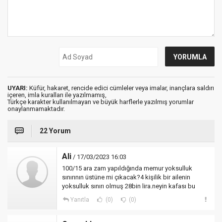
UYARI:
Küfür, hakaret, rencide edici cümleler veya imalar, inançlara saldırı
içeren, imla kuralları ile yazılmamış,
Türkçe karakter kullanılmayan ve büyük harflerle yazılmış yorumlar
onaylanmamaktadır.
22 Yorum
Ali
/ 17/03/2023 16:03
100/15 ara zam yapıldığında memur yoksulluk
sınırının üstüne mi çıkacak?4 kişilik bir ailenin
yoksulluk sınırı olmuş 28bin lira.neyin kafası bu
Yanıtla
(0)
(0)