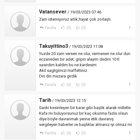
Vatansever
/ 19/03/2023 07:46
Zam istemiyoruz artık,hayat çok zorlaştı.
Yanıtla
(0)
(0)
Takuyittino3
/ 19/03/2023 11:08
Yuzde 20 zam versen ne olur, vermesen ne olur dun
eczaneden bir adet, gripin alayim dedim 10 tl
sasirdim kaldim bu ne kardesim
Akil sagligimizi maffettiniz
Diri diri mezara girdik
Yanıtla
(0)
(0)
Tarih
/ 19/03/2023 12:15
Sanki kesinleşen bir karar gibi başlık atarak milletle
Kafa mı buluyorsunuz bir kaç okunma fazla olsun
diye böyle davranmak yerine etik davranış
sergileyen haberler ve başlıklar atmanız iyi olmaz mi
Yanıtla
(0)
(0)