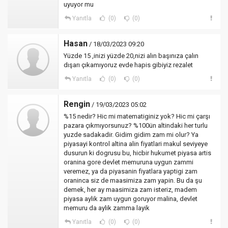
uyuyor mu
Yanıtla
(0)
(0)
Hasan
/ 18/03/2023 09:20
Yüzde 15 ,inizi yüzde 20,nizi alın başınıza çalın
dışarı çıkamıyoruz evde hapis gibiyiz rezalet
Yanıtla
(0)
(0)
Rengin
/ 19/03/2023 05:02
%15 nedir? Hic mi matematiginiz yok? Hic mi çarşı
pazara çıkmıyorsunuz? %100ün altindaki her turlu
yuzde sadakadir. Gidim gidim zam mi olur? Ya
piyasayi kontrol altina alin fiyatlari makul seviyeye
dusurun ki dogrusu bu, hicbir hukumet piyasa artis
oranina gore devlet memuruna uygun zammi
veremez, ya da piyasanin fiyatlara yaptigi zam
oraninca siz de maasimiza zam yapin. Bu da şu
demek, her ay maasimiza zam isteriz, madem
piyasa aylik zam uygun goruyor malina, devlet
memuru da aylik zamma layik
Yanıtla
(0)
(0)