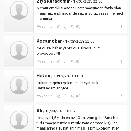
Ziya karademir
/ 17/03/2023 22:50
Memur emeklisi asgari ücret maaşından fazla olan
maaşımız eridi asgariden az alıyoruz yaşasın emekli
memurlar.....
Yanıtla
(0)
(0)
Kocamokar
/ 17/03/2023 22:55
Ne güzel haber yapıp dua alıyorsunuz
bravooooo!!!!!
Yanıtla
(0)
(0)
Hakan
/ 18/03/2023 00:30
Hükümet gidici gelenden isteyin artık
Saldı adamlar iyice
Yanıtla
(0)
(0)
Ali
/ 18/03/2023 01:35
Herşeye 1,5 yılda en az 10 kat zam geldi.Ama her
türlü maaşa yüzde yüz bile zam görmedik..Şu an
maaşlarında 10 kat artırılması lazım.Ekonomistler