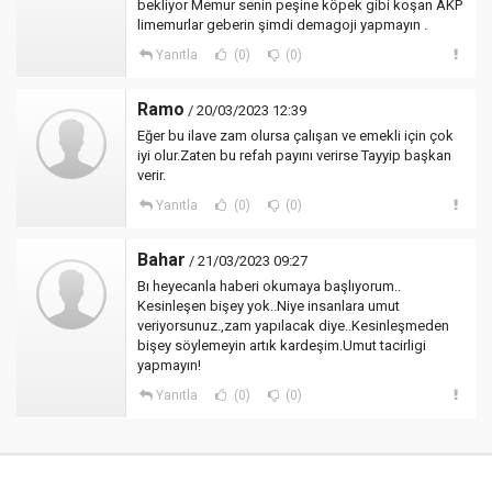
bekliyor Memur senin peşine köpek gibi koşan AKP
limemurlar geberin şimdi demagoji yapmayın .
Yanıtla
(0)
(0)
Ramo
/ 20/03/2023 12:39
Eğer bu ilave zam olursa çalışan ve emekli için çok
iyi olur.Zaten bu refah payını verirse Tayyip başkan
verir.
Yanıtla
(0)
(0)
Bahar
/ 21/03/2023 09:27
Bı heyecanla haberi okumaya başlıyorum..
Kesinleşen bişey yok..Niye insanlara umut
veriyorsunuz.,zam yapılacak diye..Kesinleşmeden
bişey söylemeyin artık kardeşim.Umut tacirligi
yapmayın!
Yanıtla
(0)
(0)