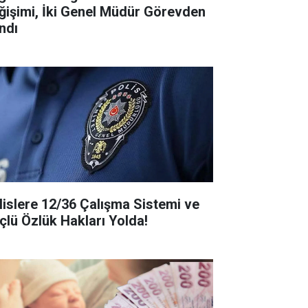
ğişimi, İki Genel Müdür Görevden
ndı
lislere 12/36 Çalışma Sistemi ve
çlü Özlük Hakları Yolda!