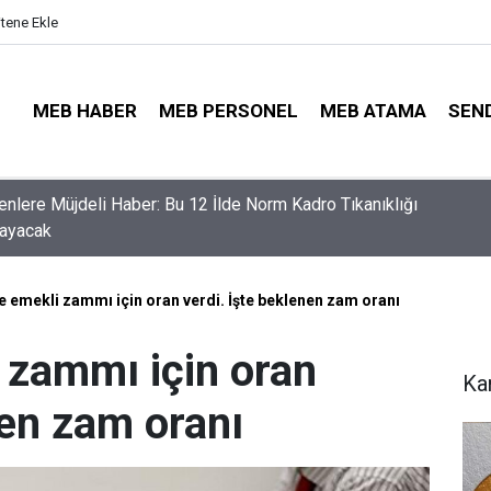
itene Ekle
MEB HABER
MEB PERSONEL
MEB ATAMA
SEN
nler İçin Son Saatler! MEB E-Sınav Görev Başvurularında Süre
r
 emekli zammı için oran verdi. İşte beklenen zam oranı
zammı için oran
Ka
nen zam oranı