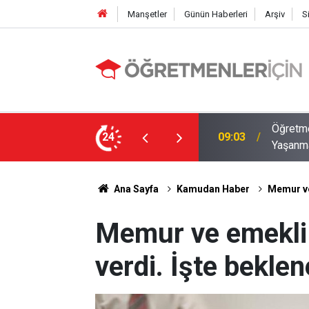
Manşetler
Günün Haberleri
Arşiv
S
12 İlde Norm Kadro Tıkanıklığı
Öğretme
24
19:02
Doluyo
Ana Sayfa
Kamudan Haber
Memur ve
Memur ve emekli 
verdi. İşte bekle