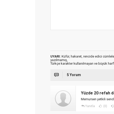
UYARI:
Küfür, hakaret, rencide edici cümleler 
yazılmamış,
Türkçe karakter kullanılmayan ve büyük har
5 Yorum
Yüzde 20 refah da
Memursen yetkili send
Yanıtla
(0)