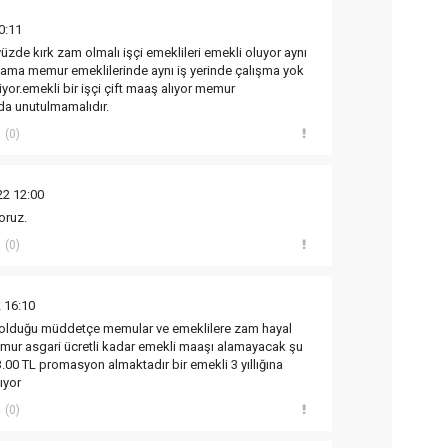
0:11
zde kırk zam olmalı işçi emeklileri emekli oluyor aynı
or ama memur emeklilerinde aynı iş yerinde çalışma yok
iyor.emekli bir işçi çift maaş alıyor memur
da unutulmamalıdır.
(0)
22 12:00
oruz.
(0)
 16:10
 olduğu müddetçe memular ve emeklilere zam hayal
emur asgari ücretli kadar emekli maaşı alamayacak şu
.00 TL promasyon almaktadır bir emekli 3 yıllığına
ıyor
(0)