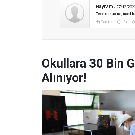
Bayram
/ 27/12/202
Eeee sonuç ne, nasıl b
Yanıtla
(0)
Okullara 30 Bin G
Alınıyor!