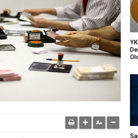
YK
De
Ol
Sa