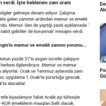
 verdi. İşte beklenen zam oranı
De
Alı
bilgiler gelmeye devam ediyor. Çalışma
rete gelen zammın ardından memur ve emekli
undu. Memur-Sen de yaptığı yazılı açıklamada '
sabit gelirliler de korunmalı' mesajını verdi.
ngin'in memur ve emekli zammı yorumu...
 Bunun yüzde 37'si asgari ücretle çalışıyor.
 herkesi ilgilendiriyor. Memur ve memur
Po
m alıyorlar. Ocak ve Temmuz aylarında zam
Gü
yor, uygulama 1 Ocak'ta yürürlüğe girecek.
k'ta alacaklar.
le kıyaslanıyor fakat Aralık ayı tüfesiyle
KUR emeklilerin maaşları belli olacak.