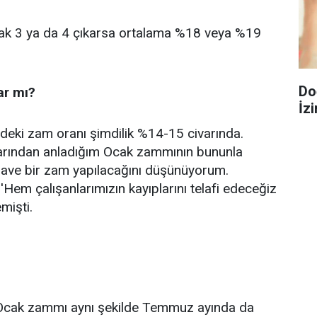
arak 3 ya da 4 çıkarsa ortalama %18 veya %19
Do
ar mı?
İzi
ndeki zam oranı şimdilik %14-15 civarında.
arından anladığım Ocak zammının bununla
lave bir zam yapılacağını düşünüyorum.
em çalışanlarımızın kayıplarını telafi edeceğiz
mişti.
 Ocak zammı aynı şekilde Temmuz ayında da