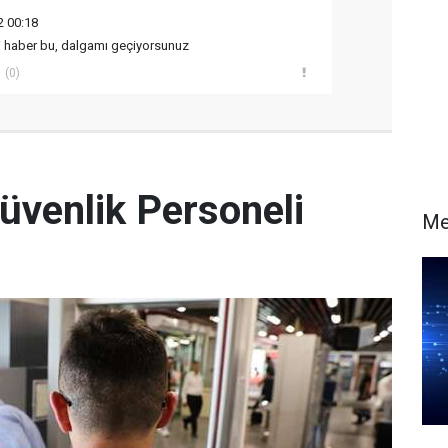
2 00:18
i haber bu, dalgamı geçiyorsunuz
(0)
üvenlik Personeli
Me