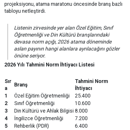
projeksiyonu, atama maratonu öncesinde branş bazlı
tabloyu netleştirdi.
Listenin zirvesinde yer alan Özel Eğitim, Sınıf
Öğretmenliği ve Din Kültürü branşlarındaki
devasa norm açığı, 2026 atama döneminde
aslan payının hangi alanlara ayrılacağını gözler
önüne seriyor.
2026 Yılı Tahmini Norm İhtiyacı Listesi
Sır
Tahmini Norm
Branş
a
İhtiyacı
1
Özel Eğitim Öğretmenliği
25.400
2
Sınıf Öğretmenliği
10.600
3
Din Kültürü ve Ahlak Bilgisi
8.000
4
İngilizce Öğretmenliği
7.200
5
Rehberlik (PDR)
6.400