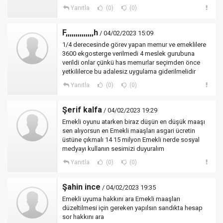
Yanıtla
(0)
(0)
F,,,,,,,,,,,,,,h
/ 04/02/2023 15:09
1/4 derecesinde görev yapan memur ve emeklilere
3600 ekgosterge verilmedi 4 meslek gurubuna
verildi onlar çünkü has memurlar seçimden önce
yetkililerce bu adalesiz uygulama giderilmelidir
Yanıtla
(0)
(0)
Şerif kalfa
/ 04/02/2023 19:29
Emekli oyunu atarken biraz düşün en düşük maaşı
sen alıyorsun en Emekli maaşları asgari ücretin
üstüne çıkmalı 14 15 milyon Emekli nerde sosyal
medyayı kullanın sesimizi duyuralım
Yanıtla
(0)
(0)
Şahin ince
/ 04/02/2023 19:35
Emekli uyuma hakkını ara Emekli maaşları
düzeltilmesi için gereken yapılsın sandıkta hesap
sor hakkını ara