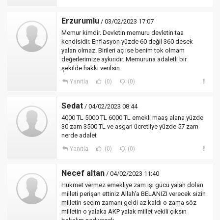
Erzurumlu
/ 03/02/2023 17:07
Memur kimdir. Devletin memuru devletin taa
kendisidir. Enflasyon yüzde 60 değil 360 desek
yalan olmaz. Birileri aç ise benim tok olmam
değerlerimize aykırıdır. Memuruna adaletli bir
şekilde hakkı verilsin.
Yanıtla
(0)
(0)
Sedat
/ 04/02/2023 08:44
4000 TL 5000 TL 6000 TL emekli maaş alana yüzde
30 zam 3500 TL ve asgari ücretliye yüzde 57 zam
nerde adalet
Yanıtla
(0)
(0)
Necef altan
/ 04/02/2023 11:40
Hükmet vermez emekliye zam işi gücü yalan dolan
milleti perişan ettiniz Allah'a BELANIZI verecek sizin
milletin seçim zamanı geldi az kaldı o zama söz
milletin o yalaka AKP yalak millet vekili çıksın