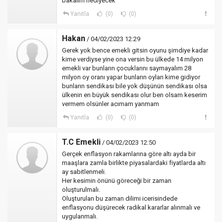
bakalım nediyecek
Yanıtla
(0)
(0)
Hakan
/ 04/02/2023 12:29
Gerek yok bence emekli gitsin oyunu şimdiye kadar
kime verdiyse yine ona versin bu ülkede 14 milyon
emekli var bunların çocuklarını saymayalım 28
milyon oy oranı yapar bunların oyları kime gidiyor
bunların sendikası bile yok düşünün sendikası olsa
ülkenin en büyük sendikası olur ben olsam keserim
vermem olsünler acımam yanmam
Yanıtla
(0)
(0)
T.C Emekli
/ 04/02/2023 12:50
Gerçek enflasyon rakamlarına göre altı ayda bir
maaşlara zamla birlikte piyasalardaki fiyatlarda altı
ay sabitlenmeli.
Her kesimin önünü göreceği bir zaman
oluşturulmalı.
Oluşturulan bu zaman dilimi icerisindede
enflasyonu düşürecek radikal kararlar alınmalı ve
uygulanmalı.