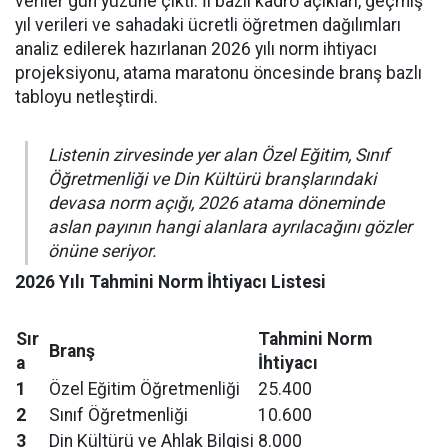
veriler gün yüzüne çıktı. İl bazlı kadro açıkları, geçmiş
yıl verileri ve sahadaki ücretli öğretmen dağılımları
analiz edilerek hazırlanan 2026 yılı norm ihtiyacı
projeksiyonu, atama maratonu öncesinde branş bazlı
tabloyu netleştirdi.
Listenin zirvesinde yer alan Özel Eğitim, Sınıf
Öğretmenliği ve Din Kültürü branşlarındaki
devasa norm açığı, 2026 atama döneminde
aslan payının hangi alanlara ayrılacağını gözler
önüne seriyor.
2026 Yılı Tahmini Norm İhtiyacı Listesi
Sır
Tahmini Norm
Branş
a
İhtiyacı
1
Özel Eğitim Öğretmenliği
25.400
2
Sınıf Öğretmenliği
10.600
3
Din Kültürü ve Ahlak Bilgisi
8.000