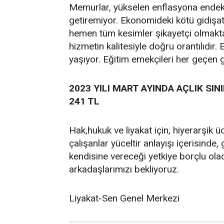
Memurlar, yükselen enflasyona endeks
getiremiyor. Ekonomideki kötü gidişa
hemen tüm kesimler şikayetçi olmaktad
hizmetin kalitesiyle doğru orantılıdır. 
yaşıyor. Eğitim emekçileri her geçen g
2023 YILI MART AYINDA AÇLIK SINI
241 TL
Hak,hukuk ve liyakat için, hiyerarşik üc
çalışanlar yüceltir anlayışı içerisind
kendisine vereceği yetkiye borçlu ola
arkadaşlarımızı bekliyoruz.
Liyakat-Sen Genel Merkezi