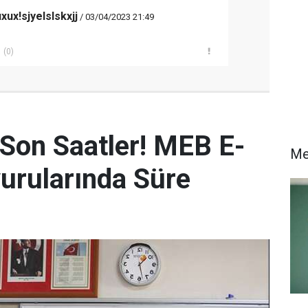
ux!sjyelslskxjj
/ 03/04/2023 21:49
(0)
 Son Saatler! MEB E-
Me
urularında Süre