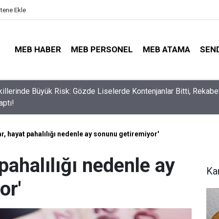
itene Ekle
MEB HABER
MEB PERSONEL
MEB ATAMA
SEN
lli Eğitim Müdürü Ataması Yapıldı
, hayat pahalılığı nedenle ay sonunu getiremiyor'
pahalılığı nedenle ay
Ka
or'