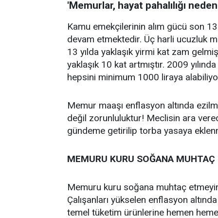
'Memurlar, hayat pahalılığı nede
Kamu emekçilerinin alım gücü son 13 
devam etmektedir. Üç harli ucuzluk mar
13 yılda yaklaşık yirmi kat zam gel
yaklaşık 10 kat artmıştır. 2009 yılında
hepsini minimum 1000 liraya alabiliyo
Memur maaşı enflasyon altında ezilmi
değil zorunluluktur! Meclisin ara ve
gündeme getirilip torba yasaya eklenm
MEMURU KURU SOĞANA MUHTAÇ 
Memuru kuru soğana muhtaç etmeyin
Çalışanları yükselen enflasyon altınd
temel tüketim ürünlerine hemen hem