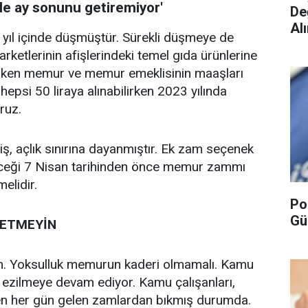
nle ay sonunu getiremiyor'
De
Alı
yıl içinde düşmüştür. Sürekli düşmeye de
ketlerinin afişlerindeki temel gıda ürünlerine
mişken memur ve memur emeklisinin maaşları
 hepsi 50 liraya alınabilirken 2023 yılında
ruz.
ş, açlık sınırına dayanmıştır. Ek zam seçenek
receği 7 Nisan tarihinden önce memur zammı
elidir.
Po
Gü
ETMEYİN
. Yoksulluk memurun kaderi olmamalı. Kamu
a ezilmeye devam ediyor. Kamu çalışanları,
en her gün gelen zamlardan bıkmış durumda.