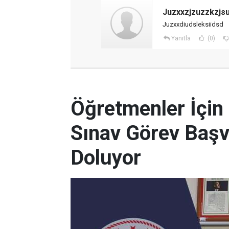
Juzxxzjzuzzkzjsux
Juzxxdiudsleksiidsd
Yanıtla
(0)
Öğretmenler İçin
Sınav Görev Başv
Doluyor