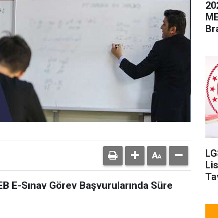
20
ME
Br
LG
Li
Ta
EB E-Sınav Görev Başvurularında Süre