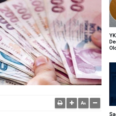
YK
De
Ol
Sa