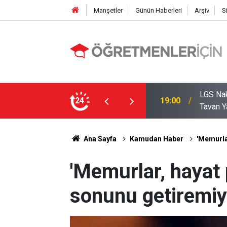
Manşetler
Günün Haberleri
Arşiv
S
zde Liselerde Kontenjanlar Bitti, Rekabet
24
09:05
İlçe Mi
Ana Sayfa
Kamudan Haber
'Memurlar
'Memurlar, hayat 
sonunu getiremiy