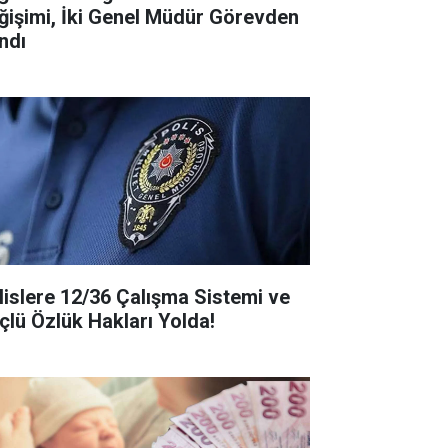
ğişimi, İki Genel Müdür Görevden
ndı
lislere 12/36 Çalışma Sistemi ve
çlü Özlük Hakları Yolda!