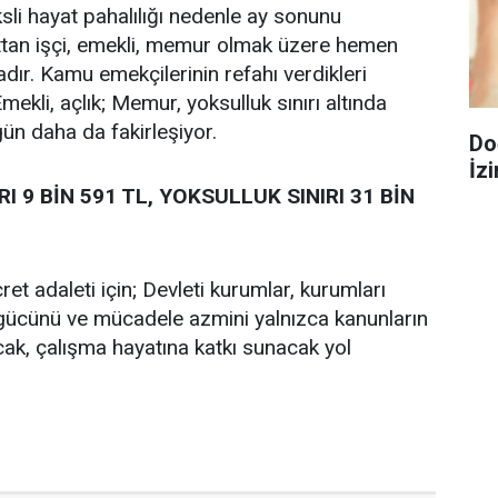
li hayat pahalılığı nedenle ay sonunu
ttan işçi, emekli, memur olmak üzere hemen
ır. Kamu emekçilerinin refahı verdikleri
Emekli, açlık; Memur, yoksulluk sınırı altında
ün daha da fakirleşiyor.
Do
İzi
RI 9 BİN 591 TL, YOKSULLUK SINIRI 31 BİN
ret adaleti için; Devleti kurumlar, kurumları
e, gücünü ve mücadele azmini yalnızca kanunların
cak, çalışma hayatına katkı sunacak yol