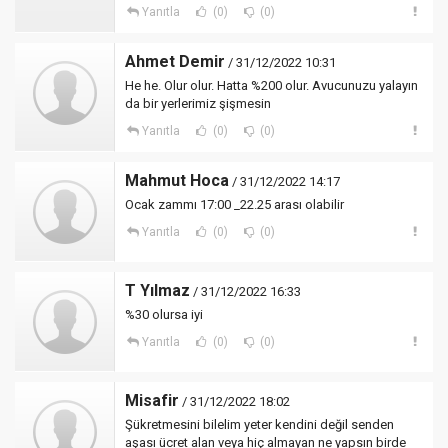
Yanıtla
(0)
(0)
Ahmet Demir
/ 31/12/2022 10:31
He he. Olur olur. Hatta %200 olur. Avucunuzu yalayın
da bir yerlerimiz şişmesin
Yanıtla
(0)
(0)
Mahmut Hoca
/ 31/12/2022 14:17
Ocak zammı 17:00 _22.25 arası olabilir
Yanıtla
(0)
(0)
T Yılmaz
/ 31/12/2022 16:33
%30 olursa iyi
Yanıtla
(0)
(0)
Misafir
/ 31/12/2022 18:02
Şükretmesini bilelim yeter kendini değil senden
aşası ücret alan veya hiç almayan ne yapsın birde