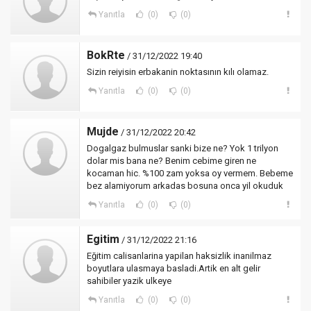
Yanıtla
(0)
(0)
BokRte
/ 31/12/2022 19:40
Sizin reiyisin erbakanin noktasının kılı olamaz.
Yanıtla
(0)
(0)
Mujde
/ 31/12/2022 20:42
Dogalgaz bulmuslar sanki bize ne? Yok 1 trilyon
dolar mis bana ne? Benim cebime giren ne
kocaman hic. %100 zam yoksa oy vermem. Bebeme
bez alamiyorum arkadas bosuna onca yil okuduk
Yanıtla
(0)
(0)
Egitim
/ 31/12/2022 21:16
Eğitim calisanlarina yapilan haksizlik inanilmaz
boyutlara ulasmaya basladi.Artik en alt gelir
sahibiler yazik ulkeye
Yanıtla
(0)
(0)