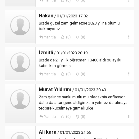
Yanıtla
(0)
(0)
Hakan
/ 01/01/2023 17:02
Bizde güzel zam gelmezse 2023 yılına olumlu
bakmıyoruz
Yanıtla
(0)
(0)
İzmitli
/ 01/01/2023 20:19
Bizde de 21 yıllık öğretmen 10400 aldı bu ay iki
katını kim görmüş
Yanıtla
(0)
(0)
Murat Yıldırım
/ 01/01/2023 20:40
Zam gelince sanki mutlu mu olacaksin enflasyon
daha da artar gene aldigin zam yetmez daralmaya
tedbire kuculmeye gitmeli ulke
Yanıtla
(0)
(0)
Ali kara
/ 01/01/2023 21:56