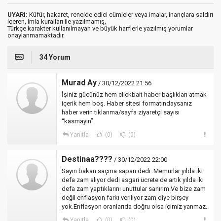
UYARI:
Küfür, hakaret, rencide edici cümleler veya imalar, inançlara saldırı
içeren, imla kuralları ile yazılmamış,
Türkçe karakter kullanılmayan ve büyük harflerle yazılmış yorumlar
onaylanmamaktadır.
34 Yorum
Murad Ay
/ 30/12/2022 21:56
İşiniz gücünüz hem clickbait haber başlıkları atmak
içerik hem boş. Haber sitesi formatındaysanız
haber verin tıklanma/sayfa ziyaretçi sayısı
“kasmayın”.
Yanıtla
(0)
(0)
Destinaa????
/ 30/12/2022 22:00
Sayın bakan saçma sapan dedi .Memurlar yılda iki
defa zam alıyor dedi asgari ücrete de artık yılda iki
defa zam yaptıklarını unuttular sanırım.Ve bize zam
değil enflasyon farkı veriliyor zam diye birşey
yok.Enflasyon oranlarıda doğru olsa içimiz yanmaz..
Yanıtla
(0)
(0)