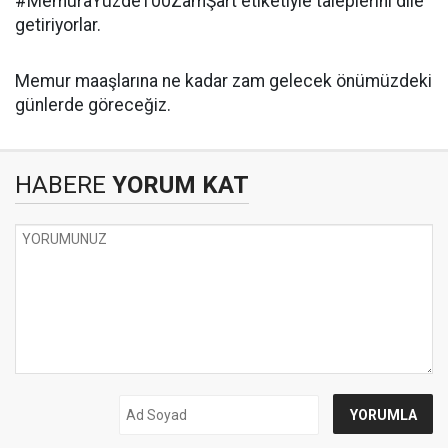
#MemuraYüzde100ZamŞart etiketiyle taleplerini dile
getiriyorlar.
Memur maaşlarına ne kadar zam gelecek önümüzdeki
günlerde göreceğiz.
HABERE
YORUM KAT