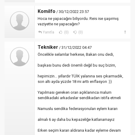
Komilfo
/ 30/12/2022 23:57
Hoca ne yapacağını biliyordu. Reis ise şaşırmış
vaziyette ne yapacağını?
Yanıtla
(0)
(0)
Tekniker
/ 31/12/2022 04:47
Öncelikle selamlar herkese, Bakan onu dedi,
başkası bunu dedi önemli değil bu suç bizim,
hepimizin... yıllardır TÜİK yalanına ses çıkarmadık,
son altı ayda yüzde 18 mi arttı enflasyon :))
Yapılması gereken oran açıklanınca malum
sendikadaki arkadaslar sendikadan istifa etmeli
Namuslu sendika federasyonuları eylem kararı
almalı 6 ay daha bu kepazeliğe katlanamayız
Erken seçim kararı aldırana kadar eyleme devam