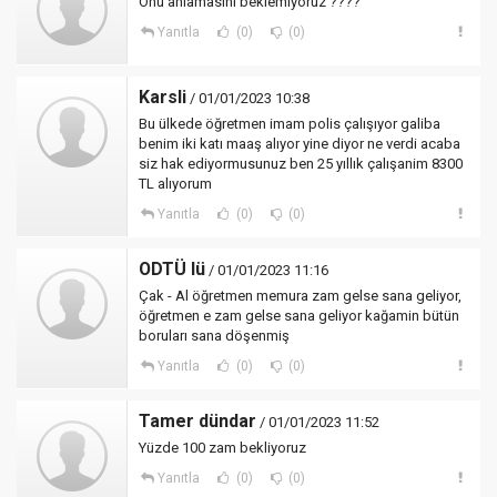
Onu anlamasını beklemiyoruz ????
Yanıtla
(0)
(0)
Karsli
/ 01/01/2023 10:38
Bu ülkede öğretmen imam polis çalışıyor galiba
benim iki katı maaş alıyor yine diyor ne verdi acaba
siz hak ediyormusunuz ben 25 yıllık çalışanim 8300
TL alıyorum
Yanıtla
(0)
(0)
ODTÜ lü
/ 01/01/2023 11:16
Çak - Al öğretmen memura zam gelse sana geliyor,
öğretmen e zam gelse sana geliyor kağamin bütün
boruları sana döşenmiş
Yanıtla
(0)
(0)
Tamer dündar
/ 01/01/2023 11:52
Yüzde 100 zam bekliyoruz
Yanıtla
(0)
(0)