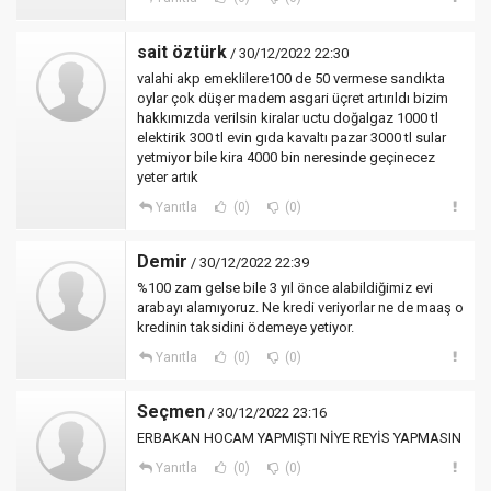
sait öztürk
/ 30/12/2022 22:30
valahi akp emeklilere100 de 50 vermese sandıkta
oylar çok düşer madem asgari üçret artırıldı bizim
hakkımızda verilsin kiralar uctu doğalgaz 1000 tl
elektirik 300 tl evin gıda kavaltı pazar 3000 tl sular
yetmiyor bile kira 4000 bin neresinde geçinecez
yeter artık
Yanıtla
(0)
(0)
Demir
/ 30/12/2022 22:39
%100 zam gelse bile 3 yıl önce alabildiğimiz evi
arabayı alamıyoruz. Ne kredi veriyorlar ne de maaş o
kredinin taksidini ödemeye yetiyor.
Yanıtla
(0)
(0)
Seçmen
/ 30/12/2022 23:16
ERBAKAN HOCAM YAPMIŞTI NİYE REYİS YAPMASIN
Yanıtla
(0)
(0)