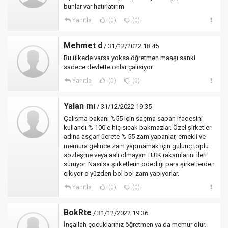
bunlar var hatırlatırım
Yanıtla
(0)
(0)
Mehmet d
/ 31/12/2022 18:45
Bu ülkede varsa yoksa öğretmen maaşı sanki
sadece devlette onlar çalisiyor
Yanıtla
(0)
(0)
Yalan mı
/ 31/12/2022 19:35
Çalışma bakanı %55 için saçma sapan ifadesini
kullandı % 100'e hiç sıcak bakmazlar. Özel şirketler
adına asgari ücrete % 55 zam yapanlar, emekli ve
memura gelince zam yapmamak için gülünç toplu
sözleşme veya aslı olmayan TÜİK rakamlarını ileri
sürüyor. Nasılsa şirketlerin ödediği para şirketlerden
çıkıyor o yüzden bol bol zam yapıyorlar.
Yanıtla
(0)
(0)
BokRte
/ 31/12/2022 19:36
İnşallah çocuklarınız öğretmen ya da memur olur.