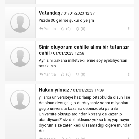
Vatandaş
/ 01/01/2023 12:37
Yuzde 30 gelirse şükür diyelşm
Yanıtla
(0)
(0)
Sinir oluyorum cahille alımı bir tutan zır
cahil
/ 01/01/2023 12:58
Aynısını,bakana milletvekillerine söyleyebiliyorsan
tasaklısın.
Yanıtla
(0)
(0)
Hakan yılmaz
/ 01/01/2023 14:09
yıllarca üniversiteye hazırlanıp ortaokulda olsun lise
de olsun ders çalışıp durduysaniz sonra milyonları
geçip üniversite kazanip cebinizdeki para ile
Üniversite okuyup ardından kpss yi de kazanıp
atandiysaniZ siz de haklısınız yoksa boş yapmayın
diyorum size zaten kedi ulasamadigi ciğere mundar
der