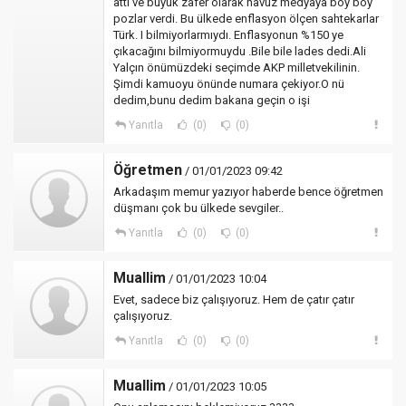
attı ve büyük zafer olarak havuz medyaya boy boy
pozlar verdi. Bu ülkede enflasyon ölçen sahtekarlar
Türk. I bilmiyorlarmıydı. Enflasyonun %150 ye
çıkacağını bilmiyormuydu .Bile bile lades dedi.Ali
Yalçın önümüzdeki seçimde AKP milletvekilinin.
Şimdi kamuoyu önünde numara çekiyor.O nü
dedim,bunu dedim bakana geçin o işi
Yanıtla
(0)
(0)
Öğretmen
/ 01/01/2023 09:42
Arkadaşım memur yazıyor haberde bence öğretmen
düşmanı çok bu ülkede sevgiler..
Yanıtla
(0)
(0)
Muallim
/ 01/01/2023 10:04
Evet, sadece biz çalışıyoruz. Hem de çatır çatır
çalışıyoruz.
Yanıtla
(0)
(0)
Muallim
/ 01/01/2023 10:05