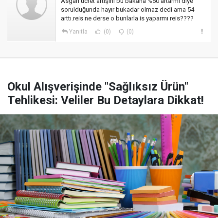
Asgari ücret artışını bu bakana %50 artarmi diye
sorulduğunda hayır bukadar olmaz dedi ama 54
arttı.reis ne derse o bunlarla is yaparmı reis????
Yanıtla
(0)
(0)
Okul Alışverişinde "Sağlıksız Ürün"
Tehlikesi: Veliler Bu Detaylara Dikkat!