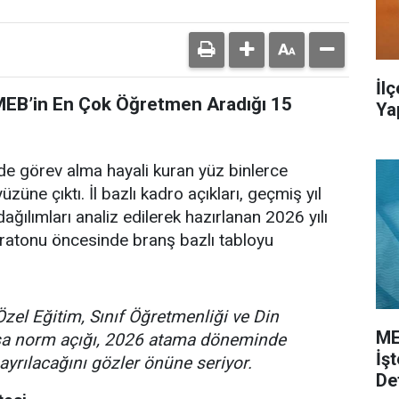
İl
 MEB’in En Çok Öğretmen Aradığı 15
Ya
de görev alma hayali kuran yüz binlerce
üzüne çıktı. İl bazlı kadro açıkları, geçmiş yıl
ağılımları analiz edilerek hazırlanan 2026 yılı
ratonu öncesinde branş bazlı tabloyu
Özel Eğitim, Sınıf Öğretmenliği ve Din
ME
asa norm açığı, 2026 atama döneminde
İş
ayrılacağını gözler önüne seriyor.
De