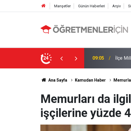
Manşetler
Günün Haberleri
Arşiv
S
 Yapıldı
24
19:00
MEB e-K
Ana Sayfa
Kamudan Haber
Memurları
Memurları da ilgi
işçilerine yüzde 4