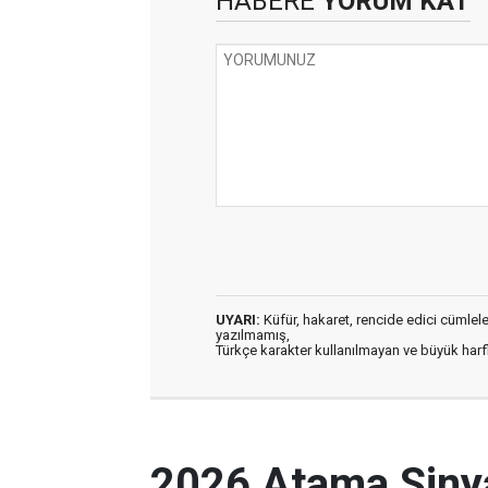
HABERE
YORUM KAT
UYARI:
Küfür, hakaret, rencide edici cümleler 
yazılmamış,
Türkçe karakter kullanılmayan ve büyük har
2026 Atama Sinyal