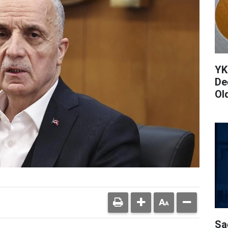
YK
De
Ol
Sa