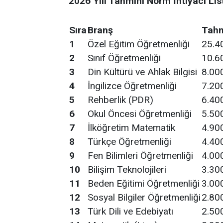
2026 Yılı Tahmini Norm İhtiyacı Lis
Sıra
Branş
Tahm
1
Özel Eğitim Öğretmenliği
25.4
2
Sınıf Öğretmenliği
10.6
3
Din Kültürü ve Ahlak Bilgisi
8.00
4
İngilizce Öğretmenliği
7.20
5
Rehberlik (PDR)
6.40
6
Okul Öncesi Öğretmenliği
5.50
7
İlköğretim Matematik
4.90
8
Türkçe Öğretmenliği
4.40
9
Fen Bilimleri Öğretmenliği
4.00
10
Bilişim Teknolojileri
3.30
11
Beden Eğitimi Öğretmenliği
3.00
12
Sosyal Bilgiler Öğretmenliği
2.80
13
Türk Dili ve Edebiyatı
2.50