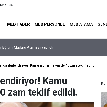
itene Ekle
MEB HABER
MEB PERSONEL
MEB ATAMA
SEN
ayıt Sonuçları e-Devlet'te: İşte Sorgulama Ekranı ve Nakil Detayl
 da ilgilendiriyor! Kamu işçilerine yüzde 40 zam teklif edildi.
lendiriyor! Kamu
Ka
0 zam teklif edildi.