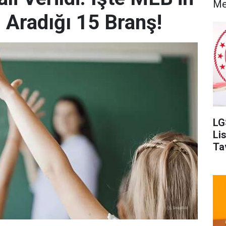
Me
Aradığı 15 Branş!
LG
Li
Ta