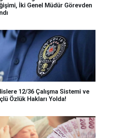
ğişimi, İki Genel Müdür Görevden
ndı
lislere 12/36 Çalışma Sistemi ve
çlü Özlük Hakları Yolda!