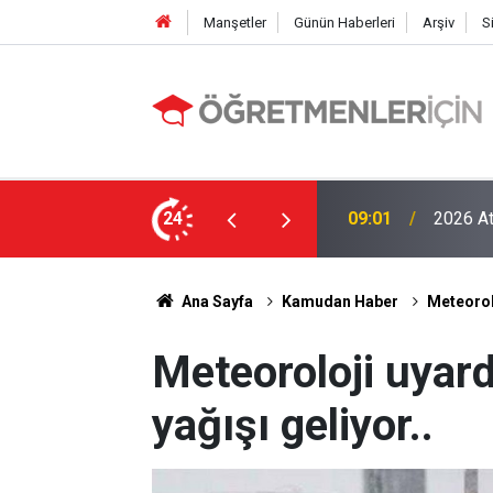
Manşetler
Günün Haberleri
Arşiv
S
LGS Nak
e MEB’in En Çok Öğretmen Aradığı 15 Branş!
24
19:00
Tavan Y
Ana Sayfa
Kamudan Haber
Meteorolo
Meteoroloji uyar
yağışı geliyor..