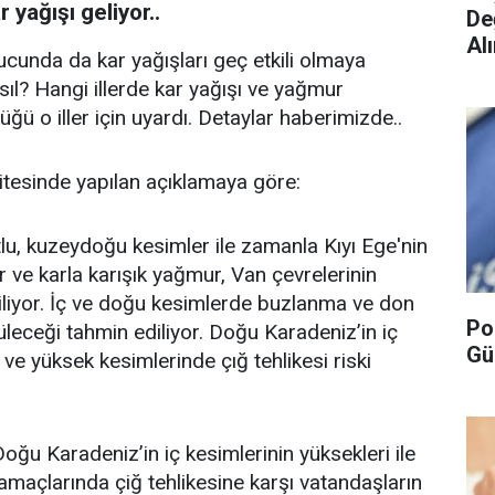
yağışı geliyor..
De
Alı
unda da kar yağışları geç etkili olmaya
ıl? Hangi illerde kar yağışı ve yağmur
ü o iller için uyardı. Detaylar haberimizde..
tesinde yapılan açıklamaya göre:
utlu, kuzeydoğu kesimler ile zamanla Kıyı Ege'nin
r ve karla karışık yağmur, Van çevrelerinin
diliyor. İç ve doğu kesimlerde buzlanma ve don
Po
örüleceği tahmin ediliyor. Doğu Karadeniz’in iç
Gü
ve yüksek kesimlerinde çığ tehlikesi riski
ğu Karadeniz’in iç kesimlerinin yüksekleri ile
maçlarında çiğ tehlikesine karşı vatandaşların