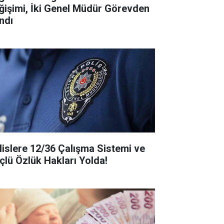
ğişimi, İki Genel Müdür Görevden
ndı
lislere 12/36 Çalışma Sistemi ve
çlü Özlük Hakları Yolda!