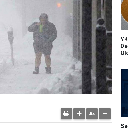
YK
De
Ol
Sa