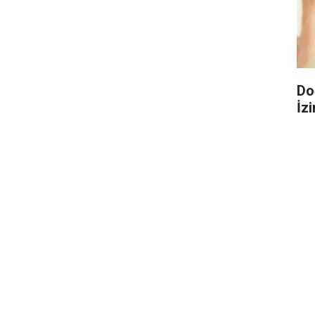
Do
İzi