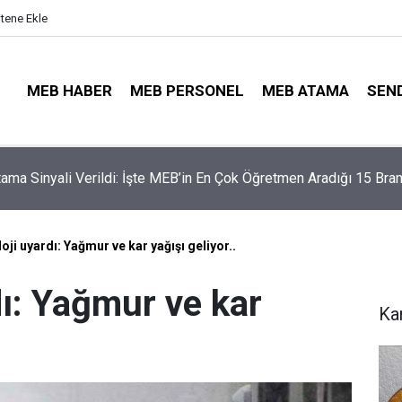
itene Ekle
MEB HABER
MEB PERSONEL
MEB ATAMA
SEN
illerinde Büyük Risk: Gözde Liselerde Kontenjanlar Bitti, Rekabe
aptı!
ji uyardı: Yağmur ve kar yağışı geliyor..
dı: Yağmur ve kar
Ka