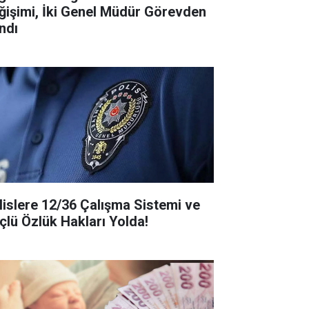
ğişimi, İki Genel Müdür Görevden
ndı
lislere 12/36 Çalışma Sistemi ve
çlü Özlük Hakları Yolda!