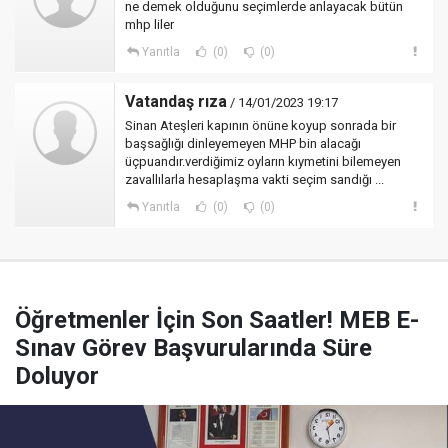
ne demek olduğunu seçimlerde anlayacak bütün
mhp liler
Yanıtla
(0)
(0)
Vatandaş rıza
/ 14/01/2023 19:17
Sinan Ateşleri kapının önüne koyup sonrada bir
başsağlığı dinleyemeyen MHP bin alacağı
üçpuandır.verdiğimiz oyların kıymetini bilemeyen
zavallılarla hesaplaşma vakti seçim sandığı ...
Yanıtla
(0)
(0)
Öğretmenler İçin Son Saatler! MEB E-
Sınav Görev Başvurularında Süre
Doluyor