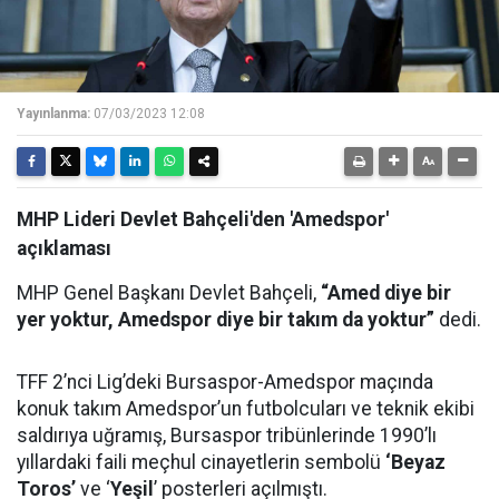
Yayınlanma:
07/03/2023 12:08
MHP Lideri Devlet Bahçeli'den 'Amedspor'
açıklaması
MHP Genel Başkanı Devlet Bahçeli,
“Amed diye bir
yer yoktur, Amedspor diye bir takım da yoktur”
dedi.
TFF 2’nci Lig’deki Bursaspor-Amedspor maçında
konuk takım Amedspor’un futbolcuları ve teknik ekibi
saldırıya uğramış, Bursaspor tribünlerinde 1990’lı
yıllardaki faili meçhul cinayetlerin sembolü
‘Beyaz
Toros’
ve ‘
Yeşil
’ posterleri açılmıştı.