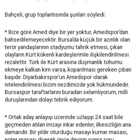
Bahçeli, grup toplantısında şunları söyledi:
* Bize göre Amed diye bir yer yoktur, Amedspor’dan
bahsedilemeyecektir. Bursa’da küçük bir azınlık olan
terör yandaşlarının stadyumu tahrik etmesi, çıkan
olayların Kürt kökenli kardeşlerimle ilişkilendirilmesi
rezalettir. Türk ile Kürt arasına düşmanlık tohumu
ekmeye kalkan kim varsa, koparılması gereken çıban
başıdır. Diyarbakırspor’un Amedspor olarak
nitelendirilmesi bizim nezdimizde yok hükmündedir.
Bursaspor taraftarlarını buradan selamlıyorum, milli
duruşlarından dolayı tebrik ediyorum.
* Ortak aday anlayışı üzerinde uzlaşıp 24 saat bile
geçmeden atılan imzayı inkar edenler, ilkesizliğin ana
damarıdır. Bir yıldır oturduğu masayı kumar masası,
noter masası diyerek önce devirip sonra zoru