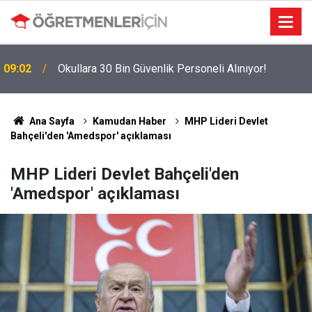
MEBBİS Tercihleri Açıldı: Puan Farkı Tanımayan
19:01
Öncelik Hangi Alanın Oldu?
Ana Sayfa
Kamudan Haber
MHP Lideri Devlet
Bahçeli'den 'Amedspor' açıklaması
MHP Lideri Devlet Bahçeli'den
'Amedspor' açıklaması