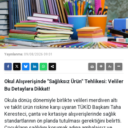
Yayınlanma:
09/08/2026 09:01
Okul Alışverişinde "Sağlıksız Ürün" Tehlikesi: Veliler
Bu Detaylara Dikkat!
Okula dönüş dönemiyle birlikte velileri merdiven altı
ve taklit ürün riskine karşı uyaran TÜKİD Başkanı Taha
Keresteci, çanta ve kırtasiye alışverişlerinde sağlık
standartlarının ön planda tutulması gerektiğini belirtti.
Çocukların sağlığını korumak adına ambalajsız ve