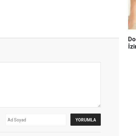
Do
İzi