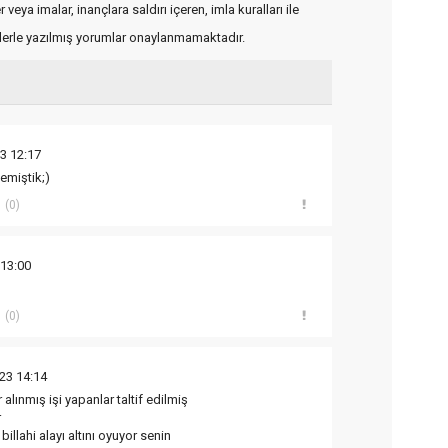
veya imalar, inançlara saldırı içeren, imla kuralları ile
flerle yazılmış yorumlar onaylanmamaktadır.
3 12:17
emiştik;)
(0)
 13:00
(0)
23 14:14
alınmış işi yapanlar taltif edilmiş
r
billahi alayı altını oyuyor senin