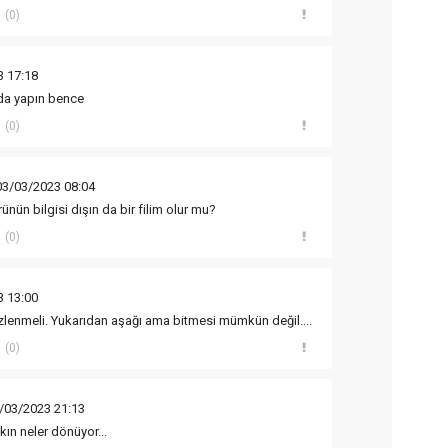
(0)
3 17:18
da yapın bence
(0)
03/03/2023 08:04
rünün bilgisi dışın da bir filim olur mu?
(0)
3 13:00
izlenmeli. Yukarıdan aşağı ama bitmesi mümkün değil....
(0)
/03/2023 21:13
kın neler dönüyor...