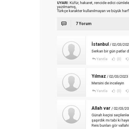
UYARI:
Küfür, hakaret, rencide edici cümleler 
yazılmamış,
Türkçe karakter kullanılmayan ve büyük har
7 Yorum
İstanbul
/ 02/03/202
Serkan bir gün patlar d
Yanıtla
(0)
Yılmaz
/ 02/03/2023
Mersini de inceleyin
Yanıtla
(0)
Allah var
/ 02/03/20
Günah keçisi seçilenler 
şaşırdık mı tabi ki hayı
Reis bunları gör vallahi 