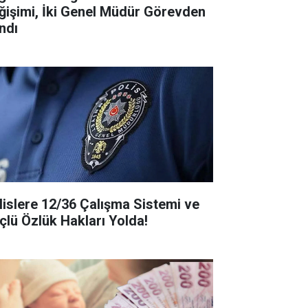
ğişimi, İki Genel Müdür Görevden
ndı
lislere 12/36 Çalışma Sistemi ve
çlü Özlük Hakları Yolda!