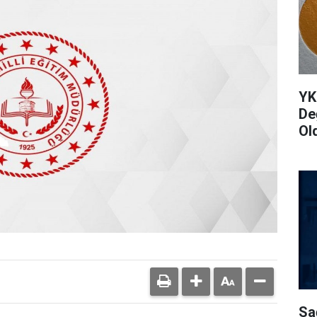
YK
De
Ol
Sa