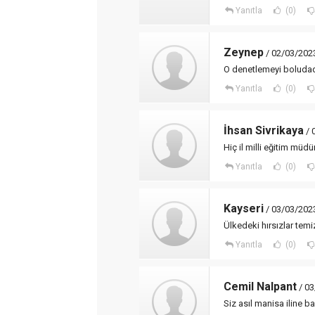
Yanıtla
(0)
Zeynep
/ 02/03/202
O denetlemeyi boluda
Yanıtla
(0)
İhsan Sivrikaya
/ 
Hiç il milli eğitim müdü
Yanıtla
(0)
Kayseri
/ 03/03/202
Ülkedeki hırsızlar tem
Yanıtla
(0)
Cemil Nalpant
/ 03
Siz asıl manisa iline ba