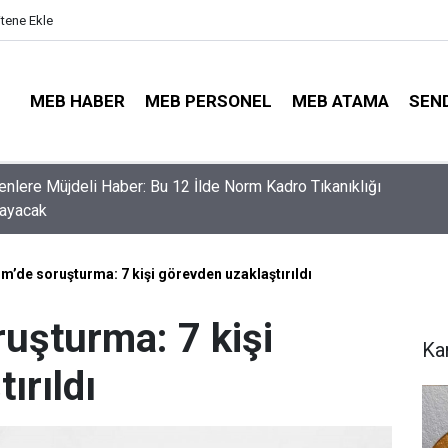
itene Ekle
MEB HABER
MEB PERSONEL
MEB ATAMA
SEN
nler İçin Son Saatler! MEB E-Sınav Görev Başvurularında Süre
r
tim’de soruşturma: 7 kişi görevden uzaklaştırıldı
ruşturma: 7 kişi
Ka
ırıldı