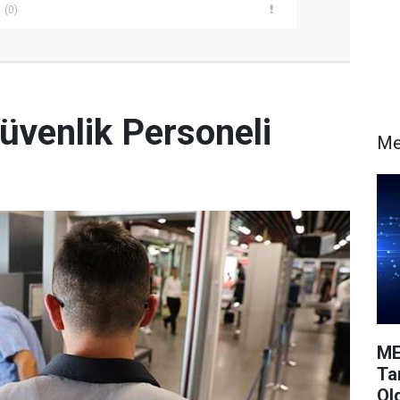
(0)
üvenlik Personeli
Me
ME
Ta
Ol