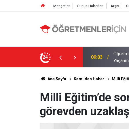
Manşetler
Günün Haberleri
Arşiv
S
12 İlde Norm Kadro Tıkanıklığı
Öğretme
24
19:02
Doluyo
Ana Sayfa
Kamudan Haber
Milli Eği
Milli Eğitim’de so
görevden uzaklaşt