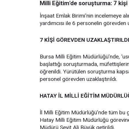
Milli Eğitim’de soruşturma: 7 kişi
İnşaat Emlak Birimi'nin incelemeye al
yardımcısı ile 6 personelin görevden uz
7 KİŞİ GÖREVDEN UZAKLAŞTIRILD
Bursa Milli Eğitim Müdürlüğü’nde, ‘usulsü
başlattığı soruşturmada, müfettişlerin
öğrenildi. Yürütülen soruşturma kapsa
personel görevden uzaklaştırıldı.
HATAY İL MİLLİ EĞİTİM MÜDÜRLÜ
İl Milli Eğitim Müdürlüğü’nde tüm bu 
Hatay Milli Eğitim Müdürlüğü görevine 
Müdürü Seyit Ali Büyük getirildi.